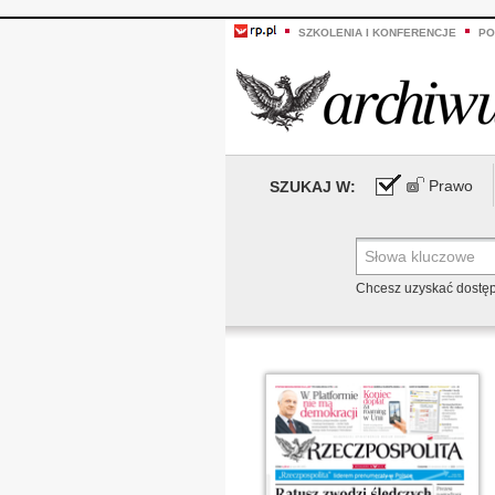
SZKOLENIA I KONFERENCJE
PO
Prawo
SZUKAJ W:
Chcesz uzyskać dostę