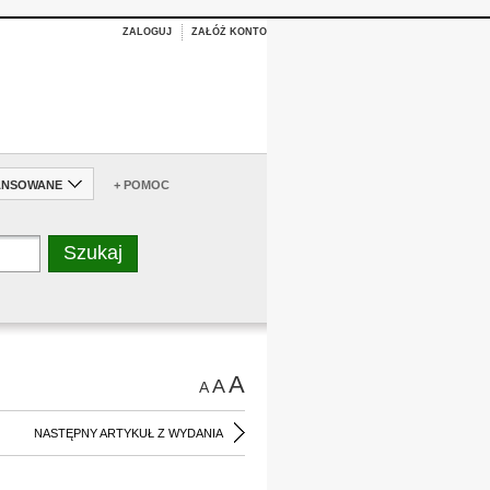
ZALOGUJ
ZAŁÓŻ KONTO
ANSOWANE
+ POMOC
A
A
A
NASTĘPNY ARTYKUŁ Z WYDANIA