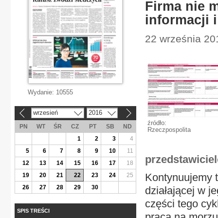
Firma nie 
informacji 
22 września 201
Wydanie:
10555
wrzesień
2016
«
»
źródło:
PN
WT
ŚR
CZ
PT
SB
ND
Rzeczpospolita
1
2
3
4
5
6
7
8
9
10
11
przedstawicie
12
13
14
15
16
17
18
Kontynuujemy t
19
20
21
22
23
24
25
26
27
28
29
30
działającej w j
części tego cy
SPIS TREŚCI
pracą na morzu