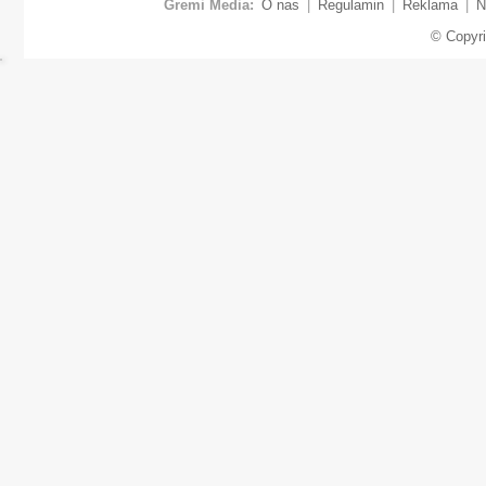
Gremi Media:
O nas
|
Regulamin
|
Reklama
|
N
© Copyr