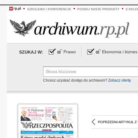
SZKOLENIA I KONFERENCJE
POZNAJ NASZE PRODUKTY
E-SKLE
Prawo
Ekonomia i biznes
SZUKAJ W:
Chcesz uzyskać dostęp do archiwum?
Zobacz ofertę
POPRZEDNI ARTYKUŁ Z