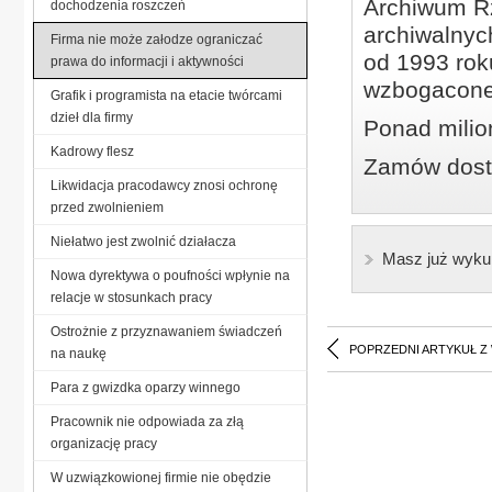
Archiwum Rz
dochodzenia roszczeń
archiwalnyc
Firma nie może załodze ograniczać
od 1993 roku
prawa do informacji i aktywności
wzbogacone
Grafik i programista na etacie twórcami
dzieł dla firmy
Ponad milio
Kadrowy flesz
Zamów dostę
Likwidacja pracodawcy znosi ochronę
przed zwolnieniem
Niełatwo jest zwolnić działacza
Masz już wyku
Nowa dyrektywa o poufności wpłynie na
relacje w stosunkach pracy
Ostrożnie z przyznawaniem świadczeń
POPRZEDNI ARTYKUŁ Z
na naukę
Para z gwizdka oparzy winnego
Pracownik nie odpowiada za złą
organizację pracy
W uzwiązkowionej firmie nie obędzie