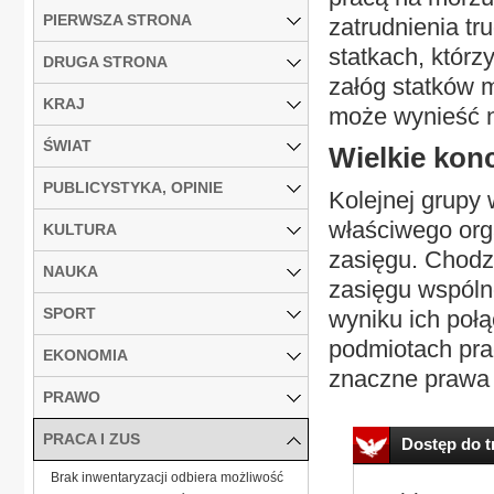
PIERWSZA STRONA
zatrudnienia t
statkach, którz
DRUGA STRONA
załóg statków 
KRAJ
może wynieść na
ŚWIAT
Wielkie kon
PUBLICYSTYKA, OPINIE
Kolejnej grupy
właściwego or
KULTURA
zasięgu. Chodzi
NAUKA
zasięgu wspóln
SPORT
wyniku ich poł
podmiotach pr
EKONOMIA
znaczne prawa p
PRAWO
PRACA I ZUS
Dostęp do tr
Brak inwentaryzacji odbiera możliwość