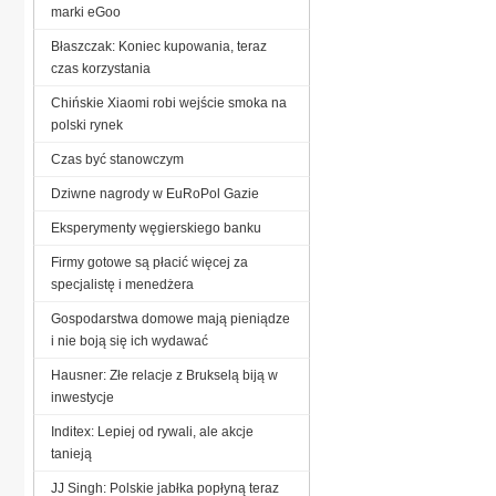
marki eGoo
Błaszczak: Koniec kupowania, teraz
czas korzystania
Chińskie Xiaomi robi wejście smoka na
polski rynek
Czas być stanowczym
Dziwne nagrody w EuRoPol Gazie
Eksperymenty węgierskiego banku
Firmy gotowe są płacić więcej za
specjalistę i menedżera
Gospodarstwa domowe mają pieniądze
i nie boją się ich wydawać
Hausner: Złe relacje z Brukselą biją w
inwestycje
Inditex: Lepiej od rywali, ale akcje
tanieją
JJ Singh: Polskie jabłka popłyną teraz