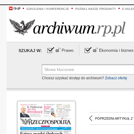
SZKOLENIA I KONFERENCJE
POZNAJ NASZE PRODUKTY
E-SKLE
Prawo
Ekonomia i biznes
SZUKAJ W:
Chcesz uzyskać dostęp do archiwum?
Zobacz ofertę
POPRZEDNI ARTYKUŁ Z