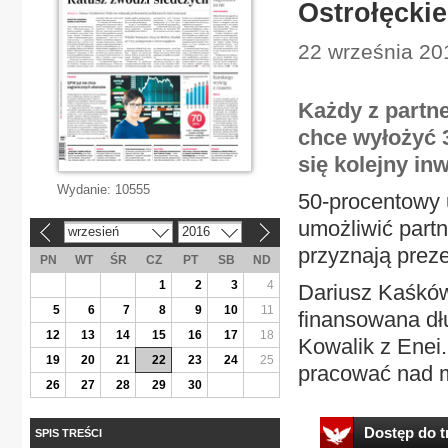
Ostrołęckie
22 września 20
Każdy z partn
chce wyłożyć 3
się kolejny inw
Wydanie:
10555
50-procentowy u
umożliwić part
wrzesień
2016
«
»
przyznają preze
PN
WT
ŚR
CZ
PT
SB
ND
1
2
3
4
Dariusz Kaśków
5
6
7
8
9
10
11
finansowana dłu
12
13
14
15
16
17
18
Kowalik z Enei.
19
20
21
22
23
24
25
pracować nad m
26
27
28
29
30
Dostęp do tr
SPIS TREŚCI