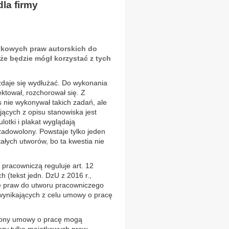
dla firmy
tkowych praw autorskich do
że będzie mógł korzystać z tych
, zdaje się wydłużać. Do wykonania
jektował, rozchorował się. Z
 nie wykonywał takich zadań, ale
jących z opisu stanowiska jest
lotki i plakat wyglądają
 zadowolony. Powstaje tylko jeden
łych utworów, bo ta kwestia nie
pracowniczą reguluje art. 12
 (tekst jedn. DzU z 2016 r.,
ie praw do utworu pracowniczego
 wynikających z celu umowy o pracę
trony umowy o pracę mogą