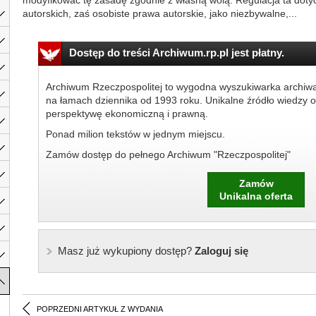
modyfikować tę zasadę zgodnie z własną wolą. Regulacja ta doty
autorskich, zaś osobiste prawa autorskie, jako niezbywalne,...
Dostęp do treści Archiwum.rp.pl jest płatny.
Archiwum Rzeczpospolitej to wygodna wyszukiwarka archiw
na łamach dziennika od 1993 roku. Unikalne źródło wiedzy o
perspektywę ekonomiczną i prawną.
Ponad milion tekstów w jednym miejscu.
Zamów dostęp do pełnego Archiwum "Rzeczpospolitej"
Zamów
Unikalna oferta
Masz już wykupiony dostęp?
Zaloguj się
POPRZEDNI ARTYKUŁ Z WYDANIA