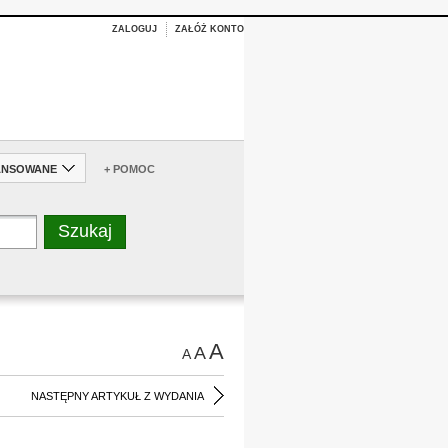
ZALOGUJ
ZAŁÓŻ KONTO
ANSOWANE
+ POMOC
A
A
A
NASTĘPNY ARTYKUŁ Z WYDANIA