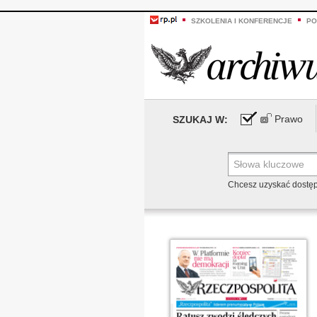
SZKOLENIA I KONFERENCJE
PO
Prawo
SZUKAJ W:
Chcesz uzyskać dostę