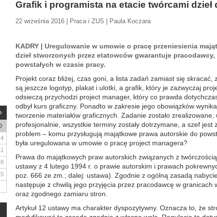
Grafik i programista na etacie twórcami dzieł 
22 września 2016 | Praca i ZUS | Paula Koczara
KADRY | Uregulowanie w umowie o pracę przeniesienia mają
dzieł stworzonych przez etatowców gwarantuje pracodawcy, 
powstałych w czasie pracy.
Projekt coraz bliżej, czas goni, a lista zadań zamiast się skracać
są jeszcze logotyp, plakat i ulotki, a grafik, który je zazwyczaj pro
odsieczą przychodzi project manager, który co prawda dotychczas
odbył kurs graficzny. Ponadto w zakresie jego obowiązków wynika
tworzenie materiałów graficznych. Zadanie zostało zrealizowane, u
profesjonalnie, wszystkie terminy zostały dotrzymane, a szef jest
D
problem – komu przysługują majątkowe prawa autorskie do powsta
4
była uregulowana w umowie o pracę project managera?
11
Prawa do majątkowych praw autorskich związanych z twórczością 
18
ustawy z 4 lutego 1994 r. o prawie autorskim i prawach pokrewnych
25
poz. 666 ze zm.; dalej: ustawa). Zgodnie z ogólną zasadą nabyc
następuje z chwilą jego przyjęcia przez pracodawcę w granicach
oraz zgodnego zamiaru stron.
Artykuł 12 ustawy ma charakter dyspozytywny. Oznacza to, że s