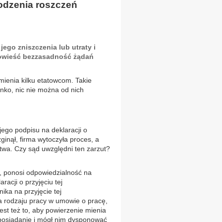
odzenia roszczeń
ego zniszczenia lub utraty i
owieść bezzasadność żądań
mienia kilku etatowcom. Takie
nko, nic nie można od nich
ego podpisu na deklaracji o
inął, firma wytoczyła proces, a
twa. Czy sąd uwzględni ten zarzut?
, ponosi odpowiedzialność na
acji o przyjęciu tej
ika na przyjęcie tej
a rodzaju pracy w umowie o pracę,
jest też to, aby powierzenie mienia
 posiadanie i mógł nim dysponować