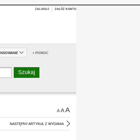
ZALOGUJ
ZAŁÓŻ KONTO
ANSOWANE
+ POMOC
A
A
A
NASTĘPNY ARTYKUŁ Z WYDANIA