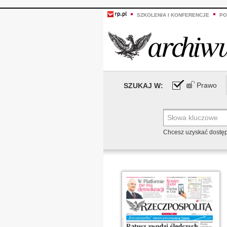
SZKOLENIA I KONFERENCJE
PO
Prawo
SZUKAJ W:
Chcesz uzyskać dostę