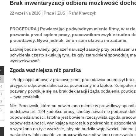
Brak inwentaryzacji odbiera możliwość doch
22 września 2016 | Praca i ZUS | Rafał Krawczyk
PROCEDURA | Powierzając podwładnym mienie firmy, w razie j
pozwania przed sądem pracy, pracownikom zwykle trudno d
pracodawcy. Bywa jednak, że on sam ułatwia im zadanie.
Łatwiej będzie wtedy, gdy szef naruszył zasady przy przekazaniu 
uchybienia często skutkują tym, że gdy zatrudnieni spowodują ma
wyegzekwować.
Zgoda ważniejsza niż parafka
D
- Podpisując umowę z pracownikiem, pracodawca przeoczył brak j
przyjęciu odpowiedzialności za powierzony mu laptop. Komputer zg
4
pozwany powołuje się na brak deklaracji i żąda oddalenia powódz
11
– pyta czytelnik.
18
Nie. Pracownik, któremu powierzono mienie w prawidłowy sposób
25
podstawie art. 124 kodeksu pracy, choćby nawet nie podpisał deklar
odpowiedzialności. Istotna jest bowiem rzeczywista zgoda pracown
odpowiedzialności, wynikająca wprost lub pośrednio z uzgodnieni
a wyrażona na tyle wyraźnie, aby nie budziła wątpliwości. Istotne 
nastąpiło w taki sposób, że pracownik wszedł w jego rzeczywiste