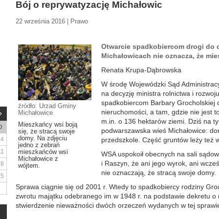
Bój o reprywatyzację Michałowic
22 września 2016 | Prawo
Otwarcie spadkobiercom drogi do 
Michałowicach nie oznacza, że mie
Renata Krupa-Dąbrowska
W środę Wojewódzki Sąd Administracy
na decyzję ministra rolnictwa i rozwoj
spadkobiercom Barbary Grocholskiej 
źródło: Urzad Gminy
nieruchomości, a tam, gdzie nie jest
Michałowice
m.in. o 136 hektarów ziemi. Dziś na ty
Mieszkańcy wsi boją
D
podwarszawska wieś Michałowice: domy
się, że stracą swoje
domy. Na zdjęciu
4
przedszkole. Część gruntów leży też 
jedno z zebrań
11
mieszkańców wsi
WSA uspokoił obecnych na sali sądo
Michałowice z
i Raszyn, że ani jego wyrok, ani wcześ
18
wójtem.
nie oznaczają, że stracą swoje domy.
25
Sprawa ciągnie się od 2001 r. Wtedy to spadkobiercy rodziny Gro
zwrotu majątku odebranego im w 1948 r. na podstawie dekretu o r
stwierdzenie nieważności dwóch orzeczeń wydanych w tej sprawie