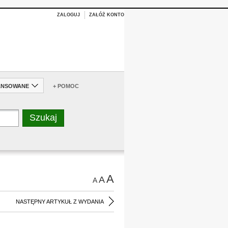
ZALOGUJ
ZAŁÓŻ KONTO
ANSOWANE
+ POMOC
A
A
A
NASTĘPNY ARTYKUŁ Z WYDANIA