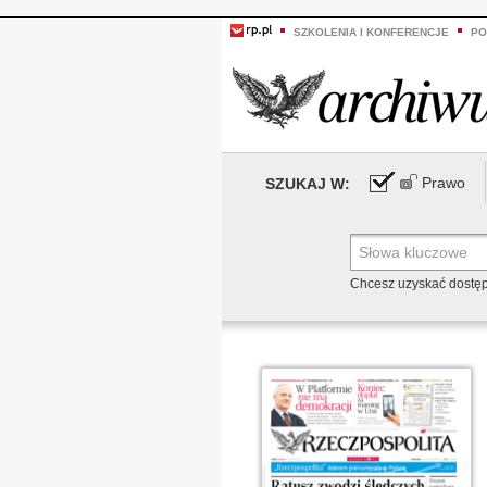
SZKOLENIA I KONFERENCJE
PO
Prawo
SZUKAJ W:
Chcesz uzyskać dostę