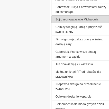
Bobrowicz: Fuzja z adwokatami zależy
od samorządu
Bój o reprywatyzację Michałowic
Celnicy świętują i drżą o przyszłość
swojej służby
Firmy ignorują zakaz pracy w święto i
dostają kary
Gabrysiak: Frankowicze stracą
argument w sądzie
Już obowiązują 22 września
Można uniknąć PIT od rabatów dla
pracowników
Niepewna skarga na przedłużenie
zwrotu VAT
Opiekun dostanie wsparcie
Pełnomocnik dla niedołężnych dzieli
posłów