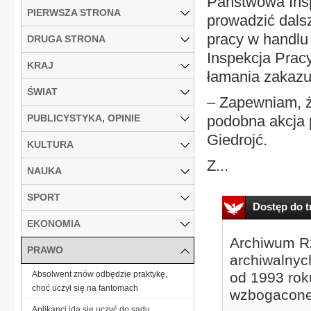
Państwowa Insp
PIERWSZA STRONA
prowadzić dals
pracy w handlu
DRUGA STRONA
Inspekcja Prac
KRAJ
łamania zakazu
ŚWIAT
– Zapewniam, ż
PUBLICYSTYKA, OPINIE
podobna akcja 
Giedrojć.
KULTURA
Z...
NAUKA
SPORT
Dostęp do tr
EKONOMIA
Archiwum Rz
PRAWO
archiwalnyc
Absolwent znów odbędzie praktykę,
od 1993 roku
choć uczył się na fantomach
wzbogacone
Aplikanci idą się uczyć do sądu