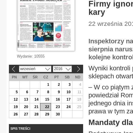
Firmy ignor
kary
22 września 20
Inspektorzy na
sierpnia narus
kolejne kontro
Wydanie:
10555
Wyniki kontrol
wrzesień
2016
«
»
sklepach otwart
PN
WT
ŚR
CZ
PT
SB
ND
1
2
3
4
– W co piątym 
5
6
7
8
9
10
11
powiedział Rom
12
13
14
15
16
17
18
jednego dnia i
19
20
21
22
23
24
25
prawa w tym za
26
27
28
29
30
Mandaty dl
SPIS TREŚCI