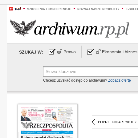
SZKOLENIA I KONFERENCJE
POZNAJ NASZE PRODUKTY
E-SKLE
Prawo
Ekonomia i biznes
SZUKAJ W:
Chcesz uzyskać dostęp do archiwum?
Zobacz ofertę
POPRZEDNI ARTYKUŁ Z