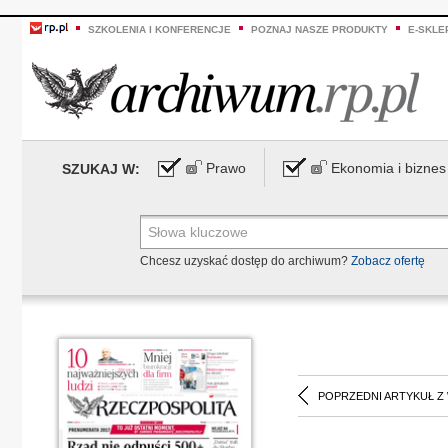
SZKOLENIA I KONFERENCJE
POZNAJ NASZE PRODUKTY
E-SKLE
Prawo
Ekonomia i biznes
SZUKAJ W:
Chcesz uzyskać dostęp do archiwum?
Zobacz ofertę
POPRZEDNI ARTYKUŁ Z