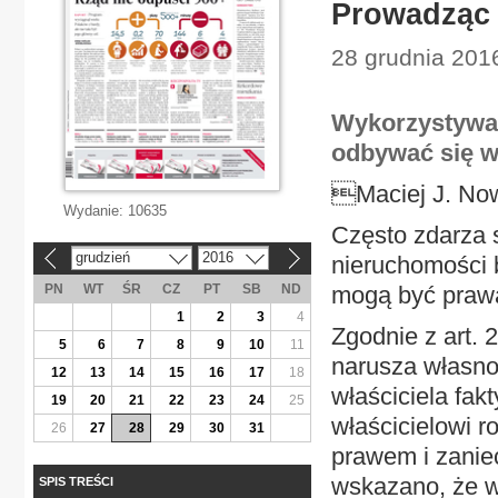
Prowadząc 
28 grudnia 201
Wykorzystywan
odbywać się w
Maciej J. No
Wydanie:
10635
Często zdarza 
grudzień
2016
nieruchomości 
«
»
PN
WT
ŚR
CZ
PT
SB
ND
mogą być prawa
1
2
3
4
Zgodnie z art. 
5
6
7
8
9
10
11
narusza własno
12
13
14
15
16
17
18
właściciela fak
19
20
21
22
23
24
25
właścicielowi 
26
27
28
29
30
31
prawem i zaniec
wskazano, że w
SPIS TREŚCI