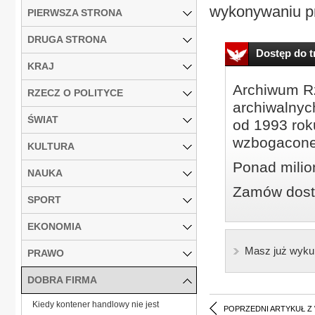
wykonywaniu pr
PIERWSZA STRONA
DRUGA STRONA
Dostęp do tr
KRAJ
Archiwum Rz
RZECZ O POLITYCE
archiwalnyc
ŚWIAT
od 1993 roku
wzbogacone
KULTURA
Ponad milio
NAUKA
Zamów dostę
SPORT
EKONOMIA
Masz już wyku
PRAWO
DOBRA FIRMA
Kiedy kontener handlowy nie jest
POPRZEDNI ARTYKUŁ Z