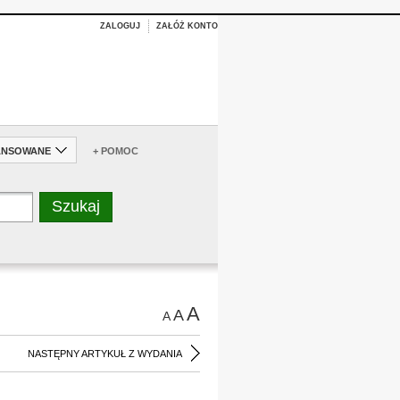
ZALOGUJ
ZAŁÓŻ KONTO
ANSOWANE
+ POMOC
A
A
A
NASTĘPNY ARTYKUŁ Z WYDANIA