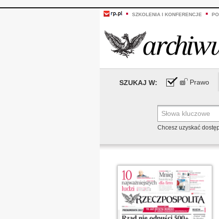
SZKOLENIA I KONFERENCJE
PO
Prawo
SZUKAJ W:
Chcesz uzyskać dostę