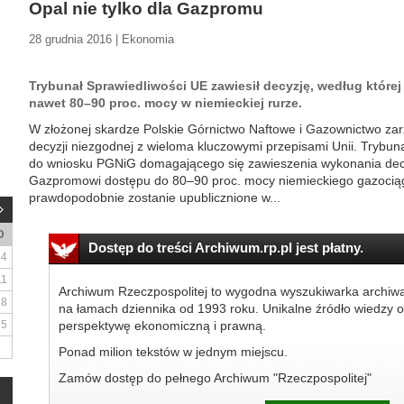
Opal nie tylko dla Gazpromu
28 grudnia 2016 | Ekonomia
Trybunał Sprawiedliwości UE zawiesił decyzję, według które
nawet 80–90 proc. mocy w niemieckiej rurze.
W złożonej skardze Polskie Górnictwo Naftowe i Gazownictwo zarz
decyzji niezgodnej z wieloma kluczowymi przepisami Unii. Trybuna
do wniosku PGNiG domagającego się zawieszenia wykonania decy
Gazpromowi dostępu do 80–90 proc. mocy niemieckiego gazociąg
prawdopodobnie zostanie upublicznione w...
D
Dostęp do treści Archiwum.rp.pl jest płatny.
4
11
Archiwum Rzeczpospolitej to wygodna wyszukiwarka archiw
18
na łamach dziennika od 1993 roku. Unikalne źródło wiedzy o
25
perspektywę ekonomiczną i prawną.
Ponad milion tekstów w jednym miejscu.
Zamów dostęp do pełnego Archiwum "Rzeczpospolitej"