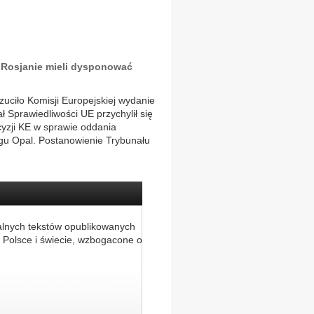
j Rosjanie mieli dysponować
uciło Komisji Europejskiej wydanie
ł Sprawiedliwości UE przychylił się
zji KE w sprawie oddania
u Opal. Postanowienie Trybunału
alnych tekstów opublikowanych
 Polsce i świecie, wzbogacone o