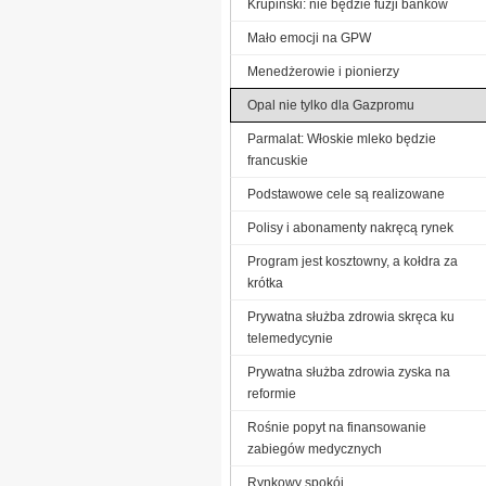
Krupiński: nie będzie fuzji banków
Mało emocji na GPW
Menedżerowie i pionierzy
Opal nie tylko dla Gazpromu
Parmalat: Włoskie mleko będzie
francuskie
Podstawowe cele są realizowane
Polisy i abonamenty nakręcą rynek
Program jest kosztowny, a kołdra za
krótka
Prywatna służba zdrowia skręca ku
telemedycynie
Prywatna służba zdrowia zyska na
reformie
Rośnie popyt na finansowanie
zabiegów medycznych
Rynkowy spokój