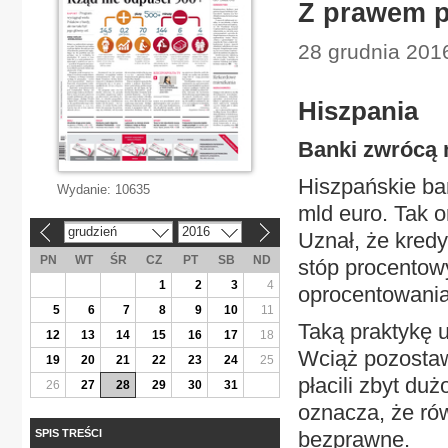
Z prawem p
28 grudnia 2016
Hiszpania
Banki zwrócą 
Hiszpańskie ba
Wydanie:
10635
mld euro. Tak o
grudzień
2016
«
»
Uznał, że kredy
PN
WT
ŚR
CZ
PT
SB
ND
stóp procentow
1
2
3
4
oprocentowania
5
6
7
8
9
10
11
Taką praktykę u
12
13
14
15
16
17
18
Wciąż pozostawa
19
20
21
22
23
24
25
płacili zbyt du
26
27
28
29
30
31
oznacza, że rów
SPIS TREŚCI
bezprawne.