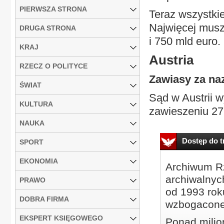
PIERWSZA STRONA
Teraz wszystkie
Najwięcej musz
DRUGA STRONA
i 750 mld euro.
KRAJ
Austria
RZECZ O POLITYCE
Zawiasy za na
ŚWIAT
Sąd w Austrii w
KULTURA
zawieszeniu 27-
NAUKA
Dostęp do tr
SPORT
EKONOMIA
Archiwum Rz
archiwalnyc
PRAWO
od 1993 roku
DOBRA FIRMA
wzbogacone
EKSPERT KSIĘGOWEGO
Ponad milio