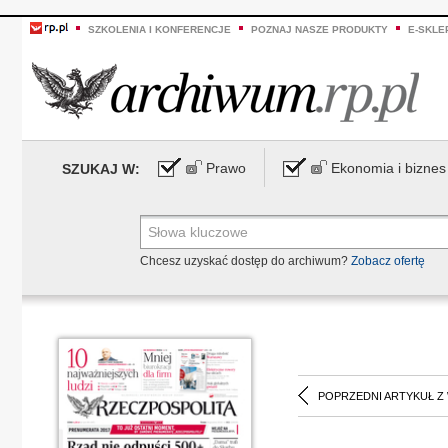
SZKOLENIA I KONFERENCJE
POZNAJ NASZE PRODUKTY
E-SKLE
Prawo
Ekonomia i biznes
SZUKAJ W:
Chcesz uzyskać dostęp do archiwum?
Zobacz ofertę
POPRZEDNI ARTYKUŁ Z