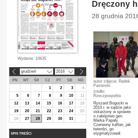
Dręczony 
28 grudnia 201
Wydanie:
10635
grudzień
2016
«
»
PN
WT
ŚR
CZ
PT
SB
ND
autor zdjęcia: Radek
Pasterski
1
2
3
4
źródło:
5
6
7
8
9
10
11
Rzeczpospolita
Ryszard Bogucki w
12
13
14
15
16
17
18
2010 r. w sądzie jako
19
20
21
22
23
24
25
oskarżony w sprawie
o zabójstwo gen.
26
27
28
29
30
31
Marka Papały.
Czerwony kaftan, jak
twierdzi, go
stygmatyzował.
SPIS TREŚCI