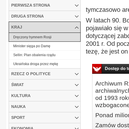
PIERWSZA STRONA
tymczasowo ar
DRUGA STRONA
W latach 90. B
pojawiało się w
KRAJ
dotyczącej zabój
Dręczony hymnem Rosji
2001 r. Od pocz
Minister sięga po Damę
tezę, że jest o
Sellin: Plan obalenia rządu
Ukraińska droga przez mękę
Dostęp do tr
RZECZ O POLITYCE
Archiwum Rz
ŚWIAT
archiwalnyc
KULTURA
od 1993 roku
wzbogacone
NAUKA
Ponad milio
SPORT
Zamów dostę
EKONOMIA