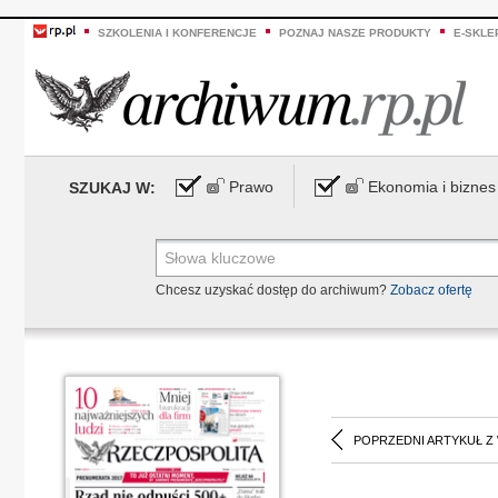
SZKOLENIA I KONFERENCJE
POZNAJ NASZE PRODUKTY
E-SKLE
Prawo
Ekonomia i biznes
SZUKAJ W:
Chcesz uzyskać dostęp do archiwum?
Zobacz ofertę
POPRZEDNI ARTYKUŁ Z