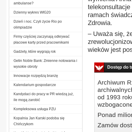
ambulanse?
telekonsultacj
Dzienny wykres WIG20
ramach świadc
Zdrowia.
Dzień i noc. Czyli życie Rio po
olimpiadzie
– Uważa się, że
Firmy częściej zaczynają odkrywać
zrewolucjonizo
płacowe karty przed pracownikami
wieków jest pos
Gadżety, które wygrają rok
Getin Noble Bank: Zmienne notowania i
wysokie obroty
Dostęp do tr
Innowacje rozpędzą branżę
Archiwum Rz
Kalendarium gospodarcze
archiwalnyc
Kandydaci do pracy w PR wiedzą już,
od 1993 roku
ile mogą zarobić
wzbogacone
Kompleksowa usługa PZU
Ponad milio
Kopalnia Jan Karski podoba się
Zamów dostę
Chińczykom