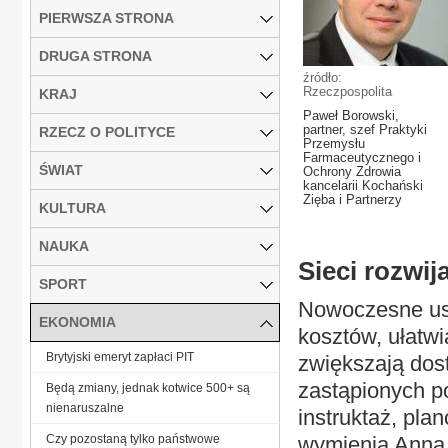
PIERWSZA STRONA
DRUGA STRONA
źródło:
Rzeczpospolita
KRAJ
Paweł Borowski,
partner, szef Praktyki
RZECZ O POLITYCE
Przemysłu
Farmaceutycznego i
ŚWIAT
Ochrony Zdrowia
kancelarii Kochański
Zięba i Partnerzy
KULTURA
NAUKA
Sieci rozwij
SPORT
Nowoczesne us
EKONOMIA
kosztów, ułatw
Brytyjski emeryt zapłaci PIT
zwiększają dos
zastąpionych po
Będą zmiany, jednak kotwice 500+ są
nienaruszalne
instruktaż, pla
Czy pozostaną tylko państwowe
wymienia Anna 