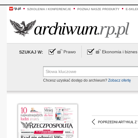
SZKOLENIA I KONFERENCJE
POZNAJ NASZE PRODUKTY
E-SKLE
Prawo
Ekonomia i biznes
SZUKAJ W:
Chcesz uzyskać dostęp do archiwum?
Zobacz ofertę
POPRZEDNI ARTYKUŁ Z