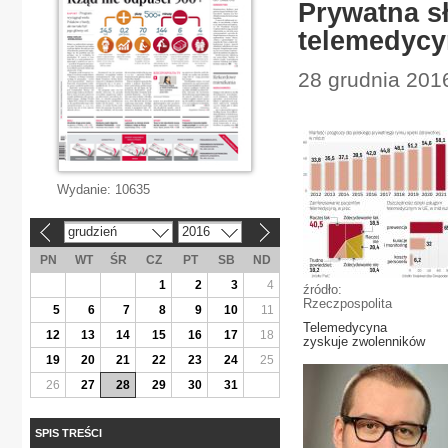
Prywatna s
telemedycy
28 grudnia 201
Wydanie:
10635
grudzień
2016
«
»
PN
WT
ŚR
CZ
PT
SB
ND
1
2
3
4
źródło:
Rzeczpospolita
5
6
7
8
9
10
11
Telemedycyna
12
13
14
15
16
17
18
zyskuje zwolenników
19
20
21
22
23
24
25
26
27
28
29
30
31
SPIS TREŚCI