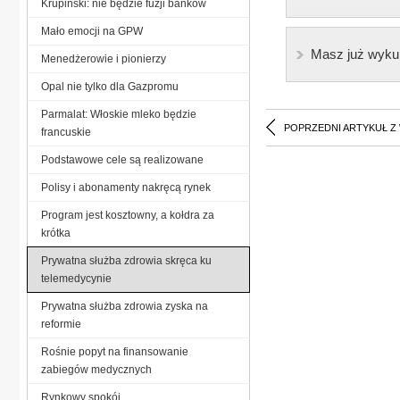
Krupiński: nie będzie fuzji banków
Mało emocji na GPW
Masz już wyku
Menedżerowie i pionierzy
Opal nie tylko dla Gazpromu
Parmalat: Włoskie mleko będzie
POPRZEDNI ARTYKUŁ Z
francuskie
Podstawowe cele są realizowane
Polisy i abonamenty nakręcą rynek
Program jest kosztowny, a kołdra za
krótka
Prywatna służba zdrowia skręca ku
telemedycynie
Prywatna służba zdrowia zyska na
reformie
Rośnie popyt na finansowanie
zabiegów medycznych
Rynkowy spokój