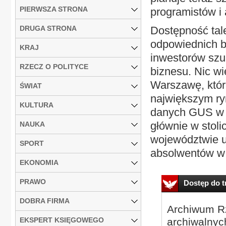
PIERWSZA STRONA
programistów i
DRUGA STRONA
Dostępność tal
odpowiednich bi
KRAJ
inwestorów szuk
RZECZ O POLITYCE
biznesu. Nic w
Warszawę, któr
ŚWIAT
największym ry
KULTURA
danych GUS w 
głównie w stoli
NAUKA
województwie uk
SPORT
absolwentów w 
EKONOMIA
PRAWO
Dostęp do tr
DOBRA FIRMA
Archiwum Rz
EKSPERT KSIĘGOWEGO
archiwalnyc