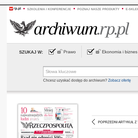
SZKOLENIA I KONFERENCJE
POZNAJ NASZE PRODUKTY
E-SKLE
Prawo
Ekonomia i biznes
SZUKAJ W:
Chcesz uzyskać dostęp do archiwum?
Zobacz ofertę
POPRZEDNI ARTYKUŁ Z