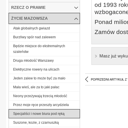
od 1993 roku
RZECZ O PRAWIE
wzbogacone
ŻYCIE MAZOWSZA
Ponad milio
Atak globalnych gwiazd
Zamów dostę
Burzliwy spór nad zalewem
Będzie miejsce do ekstremalnych
szaleństw
Masz już wyku
Druga młodość Warszawy
Elektryczne rowery na ulicach
Jeden zalew to może być za mało
POPRZEDNI ARTYKUŁ Z
Mała wieś, ale za to jaki pałac
Neony przeżywają trzecią młodość
Przez moje ręce przeszły arcydzieła
Specjaliści i nowe biura pod ręką
Suszone, kozie, z czarnuszką