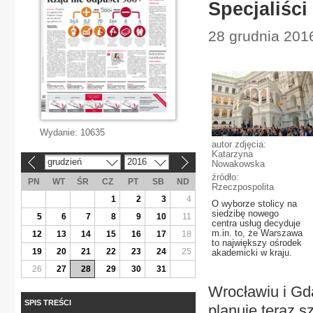
Specjaliści
28 grudnia 201
Wydanie:
10635
autor zdjęcia:
Katarzyna
grudzień
2016
Nowakowska
«
»
źródło:
PN
WT
ŚR
CZ
PT
SB
ND
Rzeczpospolita
1
2
3
4
O wyborze stolicy na
siedzibę nowego
5
6
7
8
9
10
11
centra usług decyduje
m.in. to, że Warszawa
12
13
14
15
16
17
18
to największy ośrodek
19
20
21
22
23
24
25
akademicki w kraju.
26
27
28
29
30
31
Wrocławiu i Gd
SPIS TREŚCI
planuje teraz sz