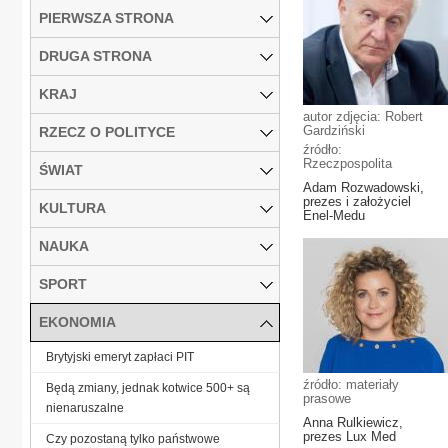
PIERWSZA STRONA
DRUGA STRONA
KRAJ
autor zdjęcia: Robert
Gardziński
RZECZ O POLITYCE
źródło:
Rzeczpospolita
ŚWIAT
Adam Rozwadowski,
prezes i założyciel
KULTURA
Enel-Medu
NAUKA
SPORT
EKONOMIA
Brytyjski emeryt zapłaci PIT
źródło: materiały
Będą zmiany, jednak kotwice 500+ są
prasowe
nienaruszalne
Anna Rulkiewicz,
prezes Lux Med
Czy pozostaną tylko państwowe