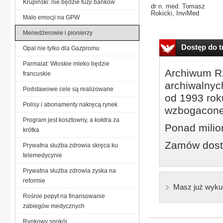
Krupiński: nie będzie fuzji banków
dr n. med. Tomasz
Rokicki, InviMed
Mało emocji na GPW
Menedżerowie i pionierzy
Dostęp do tr
Opal nie tylko dla Gazpromu
Parmalat: Włoskie mleko będzie
Archiwum Rz
francuskie
archiwalnyc
Podstawowe cele są realizowane
od 1993 roku
Polisy i abonamenty nakręcą rynek
wzbogacone
Program jest kosztowny, a kołdra za
Ponad milio
krótka
Zamów dostę
Prywatna służba zdrowia skręca ku
telemedycynie
Prywatna służba zdrowia zyska na
reformie
Masz już wyku
Rośnie popyt na finansowanie
zabiegów medycznych
Rynkowy spokój