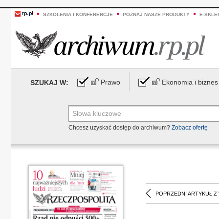
SZKOLENIA I KONFERENCJE
POZNAJ NASZE PRODUKTY
E-SKLE
Prawo
Ekonomia i biznes
SZUKAJ W:
Chcesz uzyskać dostęp do archiwum?
Zobacz ofertę
POPRZEDNI ARTYKUŁ Z