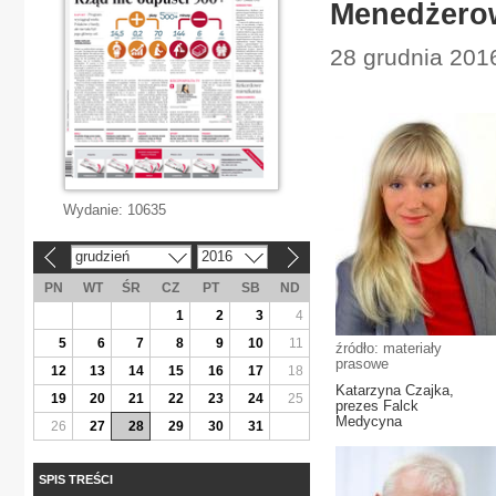
Menedżerow
28 grudnia 201
Wydanie:
10635
grudzień
2016
«
»
PN
WT
ŚR
CZ
PT
SB
ND
1
2
3
4
5
6
7
8
9
10
11
źródło: materiały
prasowe
12
13
14
15
16
17
18
Katarzyna Czajka,
19
20
21
22
23
24
25
prezes Falck
Medycyna
26
27
28
29
30
31
SPIS TREŚCI