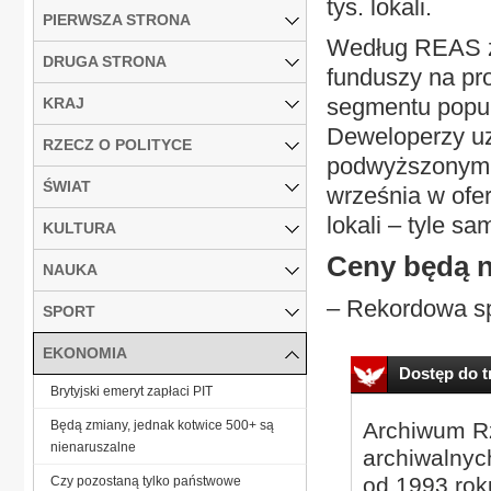
tys. lokali.
PIERWSZA STRONA
Według REAS zm
DRUGA STRONA
funduszy na pr
segmentu popul
KRAJ
Deweloperzy uz
RZECZ O POLITYCE
podwyższonym s
ŚWIAT
września w ofer
lokali – tyle sa
KULTURA
Ceny będą n
NAUKA
– Rekordowa spr
SPORT
EKONOMIA
Dostęp do tr
Brytyjski emeryt zapłaci PIT
Będą zmiany, jednak kotwice 500+ są
Archiwum Rz
nienaruszalne
archiwalnyc
od 1993 roku
Czy pozostaną tylko państwowe