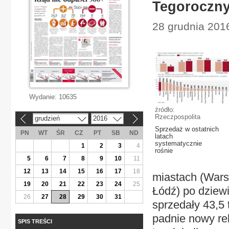
Tegoroczny
28 grudnia 201
Wydanie:
10635
źródło:
Rzeczpospolita
grudzień
2016
«
»
Sprzedaż w ostatnich
PN
WT
ŚR
CZ
PT
SB
ND
latach
systematycznie
1
2
3
4
rośnie
5
6
7
8
9
10
11
12
13
14
15
16
17
18
miastach (Wars
19
20
21
22
23
24
25
Łódź) po dziewi
26
27
28
29
30
31
sprzedały 43,5 
padnie nowy re
SPIS TREŚCI