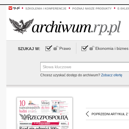
SZKOLENIA I KONFERENCJE
POZNAJ NASZE PRODUKTY
E-SKLE
Prawo
Ekonomia i biznes
SZUKAJ W:
Chcesz uzyskać dostęp do archiwum?
Zobacz ofertę
POPRZEDNI ARTYKUŁ Z