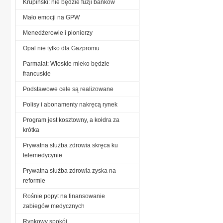
Krupiński: nie będzie fuzji banków
Mało emocji na GPW
Menedżerowie i pionierzy
Opal nie tylko dla Gazpromu
Parmalat: Włoskie mleko będzie
francuskie
Podstawowe cele są realizowane
Polisy i abonamenty nakręcą rynek
Program jest kosztowny, a kołdra za
krótka
Prywatna służba zdrowia skręca ku
telemedycynie
Prywatna służba zdrowia zyska na
reformie
Rośnie popyt na finansowanie
zabiegów medycznych
Rynkowy spokój