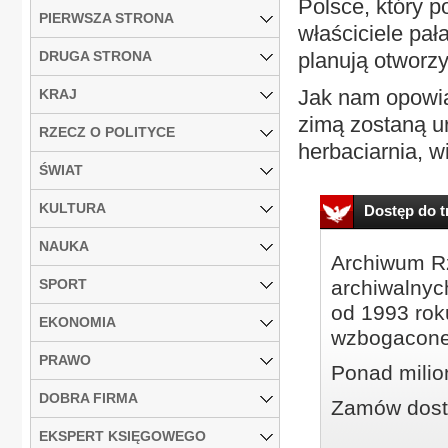
Polsce, który p
PIERWSZA STRONA
właściciele pał
DRUGA STRONA
planują otworzy
Jak nam opowia
KRAJ
zimą zostaną u
RZECZ O POLITYCE
herbaciarnia, wi
ŚWIAT
KULTURA
Dostęp do tr
NAUKA
Archiwum Rz
SPORT
archiwalnyc
od 1993 roku
EKONOMIA
wzbogacone
PRAWO
Ponad milio
DOBRA FIRMA
Zamów dostę
EKSPERT KSIĘGOWEGO