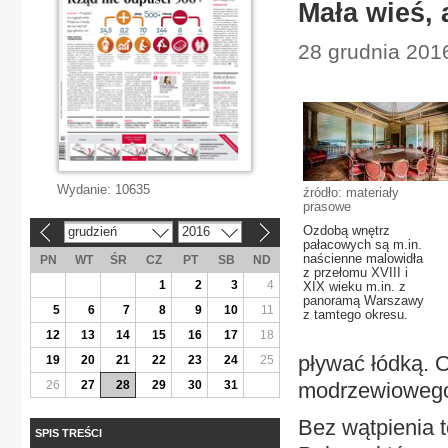
Mała wieś, a
28 grudnia 201
Wydanie:
10635
źródło: materiały
prasowe
Ozdobą wnętrz
grudzień
2016
«
»
pałacowych są m.in.
naścienne malowidła
PN
WT
ŚR
CZ
PT
SB
ND
z przełomu XVIII i
1
2
3
4
XIX wieku m.in. z
panoramą Warszawy
5
6
7
8
9
10
11
z tamtego okresu.
12
13
14
15
16
17
18
pływać łódką. O
19
20
21
22
23
24
25
26
27
28
29
30
31
modrzewioweg
Bez wątpienia 
SPIS TREŚCI