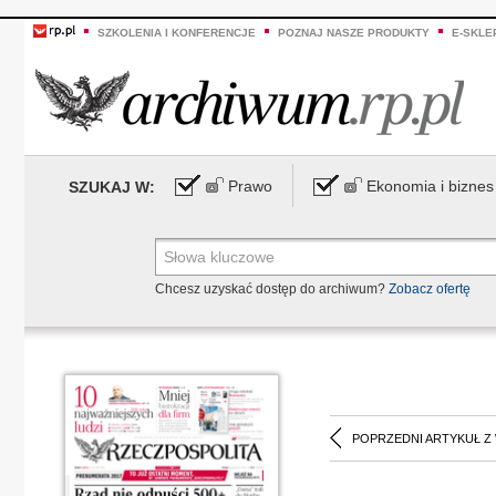
SZKOLENIA I KONFERENCJE
POZNAJ NASZE PRODUKTY
E-SKLE
Prawo
Ekonomia i biznes
SZUKAJ W:
Chcesz uzyskać dostęp do archiwum?
Zobacz ofertę
POPRZEDNI ARTYKUŁ Z