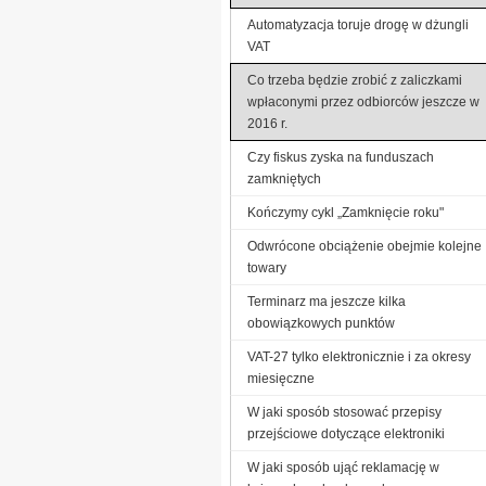
Automatyzacja toruje drogę w dżungli
VAT
Co trzeba będzie zrobić z zaliczkami
wpłaconymi przez odbiorców jeszcze w
2016 r.
Czy fiskus zyska na funduszach
zamkniętych
Kończymy cykl „Zamknięcie roku"
Odwrócone obciążenie obejmie kolejne
towary
Terminarz ma jeszcze kilka
obowiązkowych punktów
VAT-27 tylko elektronicznie i za okresy
miesięczne
W jaki sposób stosować przepisy
przejściowe dotyczące elektroniki
W jaki sposób ująć reklamację w