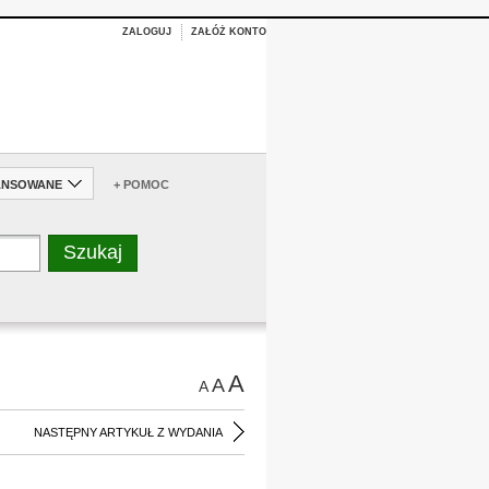
ZALOGUJ
ZAŁÓŻ KONTO
ANSOWANE
+ POMOC
A
A
A
NASTĘPNY ARTYKUŁ Z WYDANIA