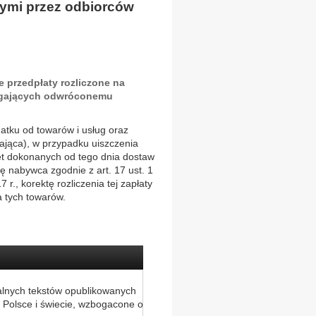
nymi przez odbiorców
 przedpłaty rozliczone na
legających odwróconemu
atku od towarów i usług oraz
iająca), w przypadku uiszczenia
zet dokonanych od tego dnia dostaw
ię nabywca zgodnie z art. 17 ust. 1
r., korektę rozliczenia tej zapłaty
a tych towarów.
alnych tekstów opublikowanych
 Polsce i świecie, wzbogacone o