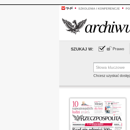
SZKOLENIA I KONFERENCJE
PO
Prawo
SZUKAJ W:
Chcesz uzyskać dostę