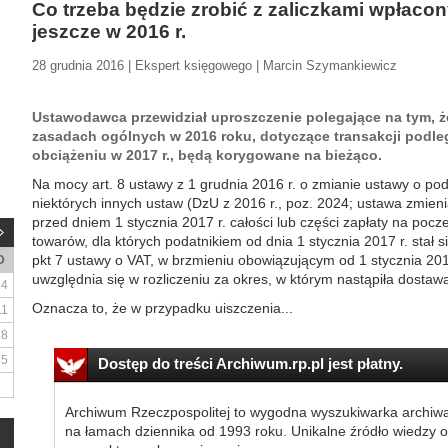
Co trzeba będzie zrobić z zaliczkami wpłaco
jeszcze w 2016 r.
28 grudnia 2016 | Ekspert księgowego | Marcin Szymankiewicz
Ustawodawca przewidział uproszczenie polegające na tym, że
zasadach ogólnych w 2016 roku, dotyczące transakcji pod
obciążeniu w 2017 r., będą korygowane na bieżąco.
Na mocy art. 8 ustawy z 1 grudnia 2016 r. o zmianie ustawy o pod
niektórych innych ustaw (DzU z 2016 r., poz. 2024; ustawa zmien
przed dniem 1 stycznia 2017 r. całości lub części zapłaty na poc
towarów, dla których podatnikiem od dnia 1 stycznia 2017 r. stał s
pkt 7 ustawy o VAT, w brzmieniu obowiązującym od 1 stycznia 2017 
D
uwzględnia się w rozliczeniu za okres, w którym nastąpiła dostaw
4
Oznacza to, że w przypadku uiszczenia...
11
18
25
Dostęp do treści Archiwum.rp.pl jest płatny.
Archiwum Rzeczpospolitej to wygodna wyszukiwarka archiw
na łamach dziennika od 1993 roku. Unikalne źródło wiedzy o