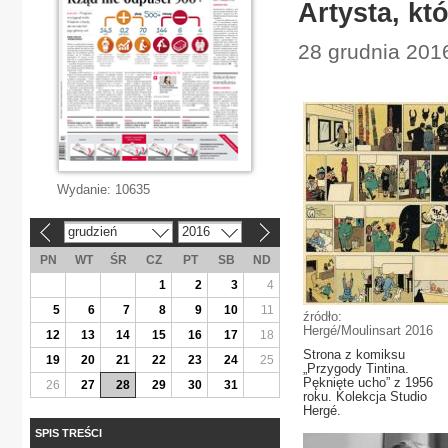
Artysta, kt
28 grudnia 2016
Wydanie:
10635
grudzień
2016
«
»
PN
WT
ŚR
CZ
PT
SB
ND
1
2
3
4
5
6
7
8
9
10
11
źródło:
Hergé/Moulinsart 2016
12
13
14
15
16
17
18
Strona z komiksu
19
20
21
22
23
24
25
„Przygody Tintina.
Pęknięte ucho” z 1956
26
27
28
29
30
31
roku. Kolekcja Studio
Hergé.
SPIS TREŚCI