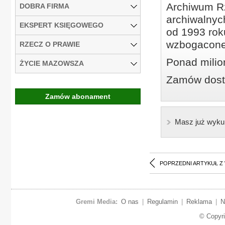
Archiwum Rz
DOBRA FIRMA
archiwalnyc
EKSPERT KSIĘGOWEGO
od 1993 roku
wzbogacone
RZECZ O PRAWIE
Ponad milio
ŻYCIE MAZOWSZA
Zamów dostę
Zamów abonament
Masz już wyku
POPRZEDNI ARTYKUŁ Z
Gremi Media:
O nas
|
Regulamin
|
Reklama
|
N
© Copyr