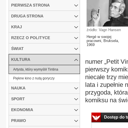
PIERWSZA STRONA
DRUGA STRONA
KRAJ
źródło: Vagn Hansen
Hergé w swojej
RZECZ O POLITYCE
pracowni, Bruksela,
1969
ŚWIAT
KULTURA
numer „Petit Vi
pierwszy komiks
Artysta, który wymyślił Tintina
niecałe trzy mi
Piękne kino z nutą goryczy
lata i zupełnie
NAUKA
przygoda, która
SPORT
komiksu na świe
EKONOMIA
Dostęp do tr
PRAWO