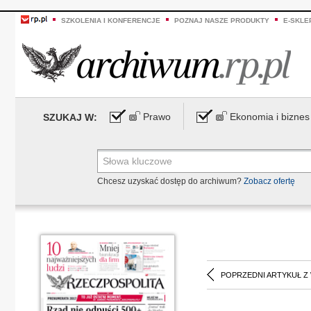
SZKOLENIA I KONFERENCJE
POZNAJ NASZE PRODUKTY
E-SKLE
Prawo
Ekonomia i biznes
SZUKAJ W:
Chcesz uzyskać dostęp do archiwum?
Zobacz ofertę
POPRZEDNI ARTYKUŁ Z