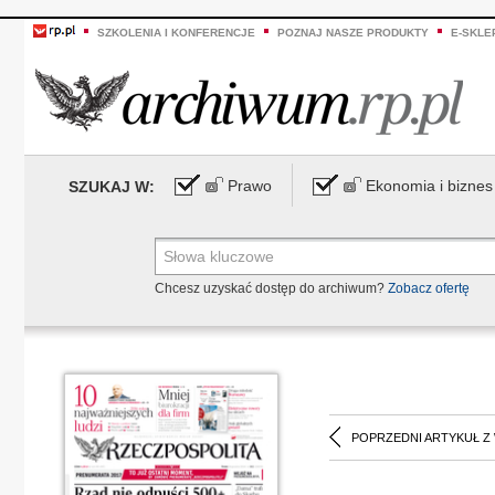
SZKOLENIA I KONFERENCJE
POZNAJ NASZE PRODUKTY
E-SKLE
Prawo
Ekonomia i biznes
SZUKAJ W:
Chcesz uzyskać dostęp do archiwum?
Zobacz ofertę
POPRZEDNI ARTYKUŁ Z