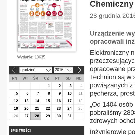
Chemiczny 
28 grudnia 2016
Urządzenie wy
opracowali inż
Elektroniczny 
Wydanie:
10635
przeczesującyc
opracowane prz
grudzień
2016
«
»
Technion są w 
PN
WT
ŚR
CZ
PT
SB
ND
powiązanych z 
1
2
3
4
pęcherza, prost
5
6
7
8
9
10
11
12
13
14
15
16
17
18
„Od 1404 osób 
19
20
21
22
23
24
25
pobraliśmy 280
26
27
28
29
30
31
zdrowych ochot
Inżynierowie po
SPIS TREŚCI