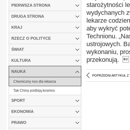
starożytności 
PIERWSZA STRONA
wydychanych z
DRUGA STRONA
lekarze codzien
aby wykryć pote
KRAJ
Technionu. „Nas
RZECZ O POLITYCE
ustrojowych. B
ŚWIAT
wykonaniu, pros
przekonują. 
KULTURA
NAUKA
POPRZEDNI ARTYKUŁ Z
Chemiczny nos dla lekarza
Tak Chiny podbiją kosmos
SPORT
EKONOMIA
PRAWO