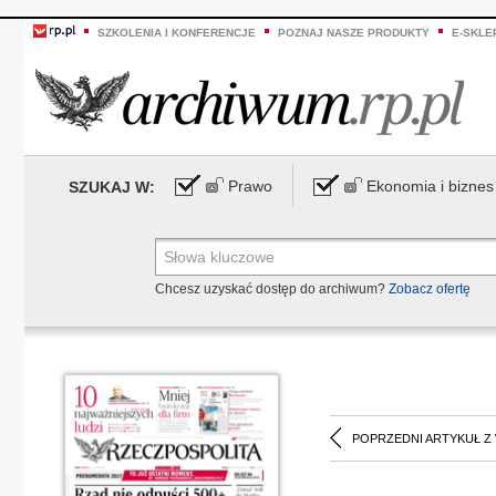
SZKOLENIA I KONFERENCJE
POZNAJ NASZE PRODUKTY
E-SKLE
Prawo
Ekonomia i biznes
SZUKAJ W:
Chcesz uzyskać dostęp do archiwum?
Zobacz ofertę
POPRZEDNI ARTYKUŁ Z