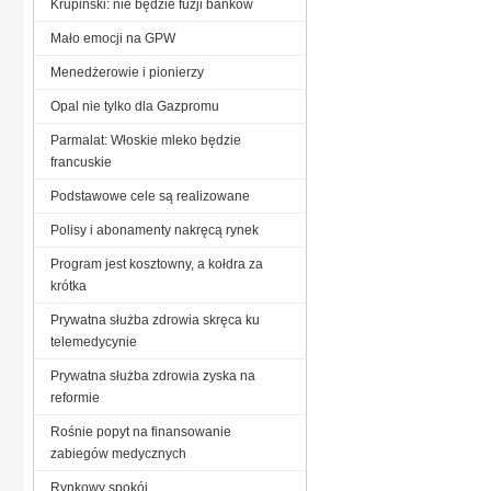
Krupiński: nie będzie fuzji banków
Mało emocji na GPW
Menedżerowie i pionierzy
Opal nie tylko dla Gazpromu
Parmalat: Włoskie mleko będzie
francuskie
Podstawowe cele są realizowane
Polisy i abonamenty nakręcą rynek
Program jest kosztowny, a kołdra za
krótka
Prywatna służba zdrowia skręca ku
telemedycynie
Prywatna służba zdrowia zyska na
reformie
Rośnie popyt na finansowanie
zabiegów medycznych
Rynkowy spokój