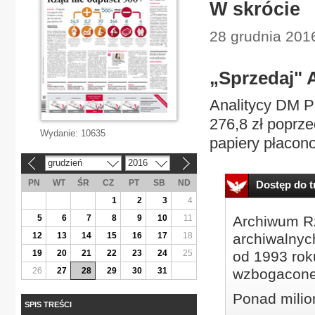
W skrócie
28 grudnia 201
„Sprzedaj" 
Analitycy DM P
276,8 zł poprz
Wydanie:
10635
papiery płacono
grudzień
2016
«
»
PN
WT
ŚR
CZ
PT
SB
ND
Dostęp do tr
1
2
3
4
5
6
7
8
9
10
11
Archiwum Rz
12
13
14
15
16
17
18
archiwalnyc
19
20
21
22
23
24
25
od 1993 roku
26
27
28
29
30
31
wzbogacone
Ponad milio
SPIS TREŚCI