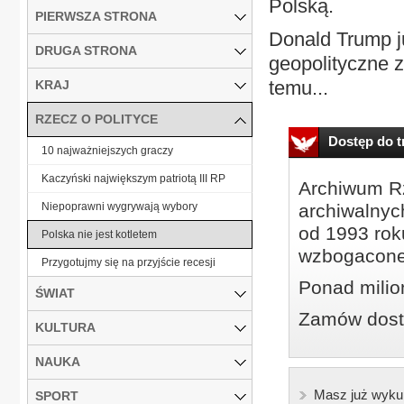
Polską.
PIERWSZA STRONA
Donald Trump j
DRUGA STRONA
geopolityczne z
temu...
KRAJ
RZECZ O POLITYCE
Dostęp do tr
10 najważniejszych graczy
Kaczyński największym patriotą III RP
Archiwum Rz
Niepoprawni wygrywają wybory
archiwalnyc
od 1993 roku
Polska nie jest kotletem
wzbogacone
Przygotujmy się na przyjście recesji
Ponad milio
ŚWIAT
Zamów dostę
KULTURA
NAUKA
Masz już wyku
SPORT