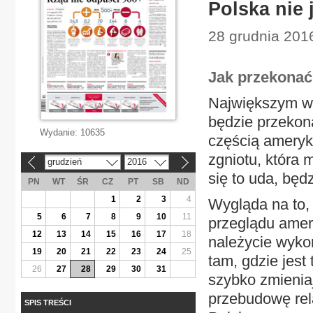
Polska nie 
28 grudnia 2016
Jak przekonać
Największym wy
będzie przekon
Wydanie:
10635
częścią ameryk
zgniotu, która 
grudzień
2016
«
»
się to uda, bę
PN
WT
ŚR
CZ
PT
SB
ND
1
2
3
4
Wygląda na to,
5
6
7
8
9
10
11
przeglądu amery
12
13
14
15
16
17
18
należycie wykor
19
20
21
22
23
24
25
tam, gdzie jest
26
27
28
29
30
31
szybko zmienia
przebudowę rel
SPIS TREŚCI