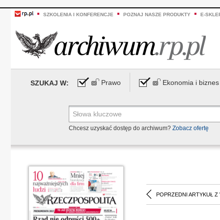
SZKOLENIA I KONFERENCJE
POZNAJ NASZE PRODUKTY
E-SKLE
Prawo
Ekonomia i biznes
SZUKAJ W:
Chcesz uzyskać dostęp do archiwum?
Zobacz ofertę
POPRZEDNI ARTYKUŁ Z