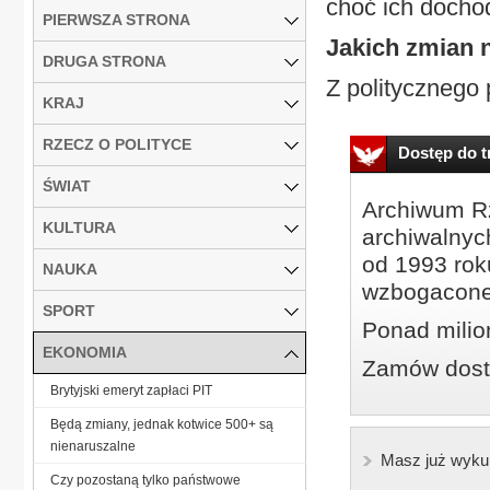
choć ich dochod
PIERWSZA STRONA
Jakich zmian 
DRUGA STRONA
Z politycznego 
KRAJ
RZECZ O POLITYCE
Dostęp do tr
ŚWIAT
Archiwum Rz
KULTURA
archiwalnyc
od 1993 roku
NAUKA
wzbogacone
SPORT
Ponad milio
EKONOMIA
Zamów dostę
Brytyjski emeryt zapłaci PIT
Będą zmiany, jednak kotwice 500+ są
nienaruszalne
Masz już wyku
Czy pozostaną tylko państwowe