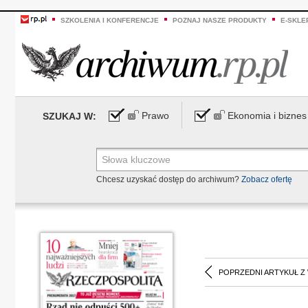
SZKOLENIA I KONFERENCJE
POZNAJ NASZE PRODUKTY
E-SKLE
Prawo
Ekonomia i biznes
SZUKAJ W:
Chcesz uzyskać dostęp do archiwum?
Zobacz ofertę
POPRZEDNI ARTYKUŁ Z