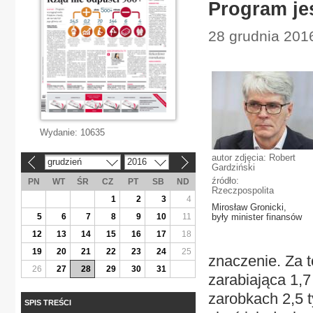
Program jes
28 grudnia 201
Wydanie:
10635
autor zdjęcia: Robert
grudzień
2016
«
»
Gardziński
źródło:
PN
WT
ŚR
CZ
PT
SB
ND
Rzeczpospolita
1
2
3
4
Mirosław Gronicki,
5
6
7
8
9
10
11
były minister finansów
12
13
14
15
16
17
18
19
20
21
22
23
24
25
znaczenie. Za 
26
27
28
29
30
31
zarabiająca 1,7
zarobkach 2,5 t
SPIS TREŚCI