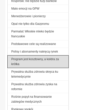
Krupiński: nie będzie fuzji banków
Mało emocji na GPW
Menedżerowie i pionierzy
Opal nie tylko dla Gazpromu
Parmalat: Włoskie mleko będzie
francuskie
Podstawowe cele są realizowane
Polisy i abonamenty nakręcą rynek
Program jest kosztowny, a kołdra za
krótka
Prywatna służba zdrowia skręca ku
telemedycynie
Prywatna służba zdrowia zyska na
reformie
Rośnie popyt na finansowanie
zabiegów medycznych
Rynkowy spokój