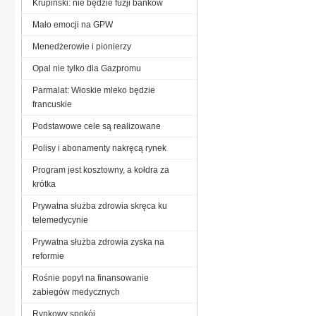
Krupiński: nie będzie fuzji banków
Mało emocji na GPW
Menedżerowie i pionierzy
Opal nie tylko dla Gazpromu
Parmalat: Włoskie mleko będzie
francuskie
Podstawowe cele są realizowane
Polisy i abonamenty nakręcą rynek
Program jest kosztowny, a kołdra za
krótka
Prywatna służba zdrowia skręca ku
telemedycynie
Prywatna służba zdrowia zyska na
reformie
Rośnie popyt na finansowanie
zabiegów medycznych
Rynkowy spokój