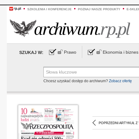
SZKOLENIA I KONFERENCJE
POZNAJ NASZE PRODUKTY
E-SKLE
Prawo
Ekonomia i biznes
SZUKAJ W:
Chcesz uzyskać dostęp do archiwum?
Zobacz ofertę
POPRZEDNI ARTYKUŁ Z