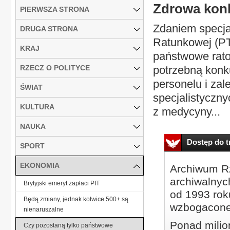
Zdrowa kon
PIERWSZA STRONA
Zdaniem specja
DRUGA STRONA
Ratunkowej (PTM
KRAJ
państwowe rato
RZECZ O POLITYCE
potrzebną konk
personelu i zal
ŚWIAT
specjalistyczny
KULTURA
z medycyny...
NAUKA
Dostęp do tr
SPORT
EKONOMIA
Archiwum Rz
archiwalnyc
Brytyjski emeryt zapłaci PIT
od 1993 roku
Będą zmiany, jednak kotwice 500+ są
wzbogacone
nienaruszalne
Ponad milio
Czy pozostaną tylko państwowe