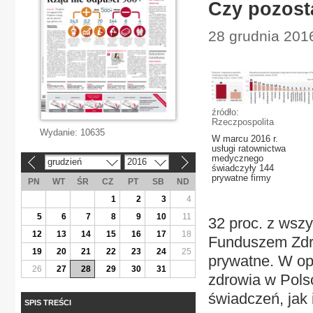
Czy pozost
28 grudnia 201
źródło:
Rzeczpospolita
Wydanie:
10635
W marcu 2016 r.
usługi ratownictwa
medycznego
grudzień
2016
«
»
świadczyły 144
prywatne firmy
PN
WT
ŚR
CZ
PT
SB
ND
1
2
3
4
5
6
7
8
9
10
11
32 proc. z ws
12
13
14
15
16
17
18
Funduszem Zdro
19
20
21
22
23
24
25
prywatne. W opi
26
27
28
29
30
31
zdrowia w Pols
świadczeń, jak 
SPIS TREŚCI