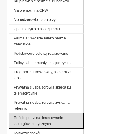
Krupiński: nie będzie fuzji banków
Mało emocji na GPW
Menedżerowie i pionierzy
Opal nie tylko dla Gazpromu
Parmalat: Włoskie mleko będzie
francuskie
Podstawowe cele są realizowane
Polisy i abonamenty nakręcą rynek
Program jest kosztowny, a kołdra za
krótka
Prywatna służba zdrowia skręca ku
telemedycynie
Prywatna służba zdrowia zyska na
reformie
Rośnie popyt na finansowanie
zabiegów medycznych
Rynkowy spokój