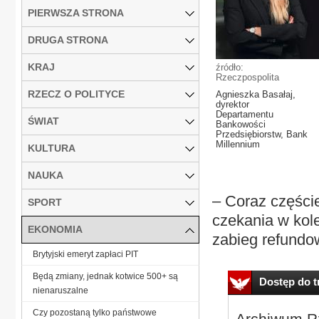
PIERWSZA STRONA
DRUGA STRONA
KRAJ
źródło:
Rzeczpospolita
RZECZ O POLITYCE
Agnieszka Basałaj,
dyrektor
Departamentu
ŚWIAT
Bankowości
Przedsiębiorstw, Bank
Millennium
KULTURA
NAUKA
– Coraz części
SPORT
czekania w kole
EKONOMIA
zabieg refundo
Brytyjski emeryt zapłaci PIT
Będą zmiany, jednak kotwice 500+ są
Dostęp do tr
nienaruszalne
Czy pozostaną tylko państwowe
Archiwum Rz