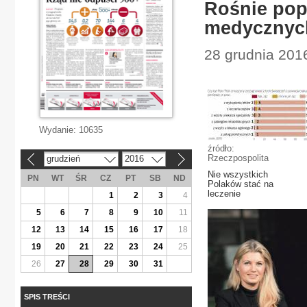
Rośnie pop
medycznyc
28 grudnia 201
Wydanie:
10635
źródło:
Rzeczpospolita
grudzień
2016
«
»
Nie wszystkich
PN
WT
ŚR
CZ
PT
SB
ND
Polaków stać na
leczenie
1
2
3
4
5
6
7
8
9
10
11
12
13
14
15
16
17
18
19
20
21
22
23
24
25
26
27
28
29
30
31
SPIS TREŚCI