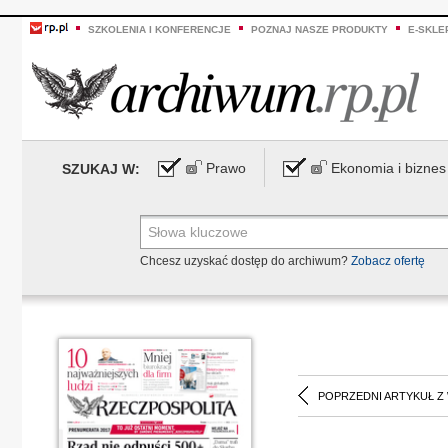
SZKOLENIA I KONFERENCJE
POZNAJ NASZE PRODUKTY
E-SKLE
Prawo
Ekonomia i biznes
SZUKAJ W:
Chcesz uzyskać dostęp do archiwum?
Zobacz ofertę
POPRZEDNI ARTYKUŁ Z