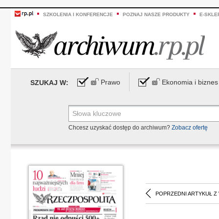
SZKOLENIA I KONFERENCJE
POZNAJ NASZE PRODUKTY
E-SKLE
Prawo
Ekonomia i biznes
SZUKAJ W:
Chcesz uzyskać dostęp do archiwum?
Zobacz ofertę
POPRZEDNI ARTYKUŁ Z