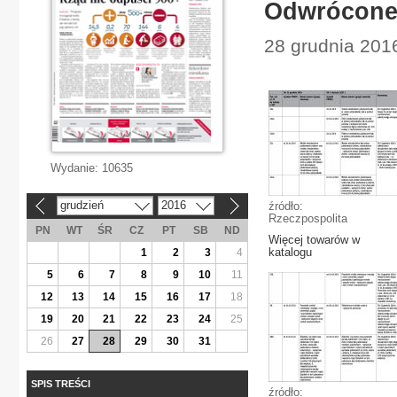
Odwrócone 
28 grudnia 201
Wydanie:
10635
grudzień
2016
źródło:
«
»
Rzeczpospolita
PN
WT
ŚR
CZ
PT
SB
ND
Więcej towarów w
katalogu
1
2
3
4
5
6
7
8
9
10
11
12
13
14
15
16
17
18
19
20
21
22
23
24
25
26
27
28
29
30
31
SPIS TREŚCI
źródło: