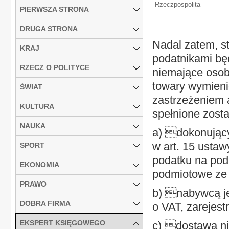
Rzeczpospolita
PIERWSZA STRONA
DRUGA STRONA
Nadal zatem, st
KRAJ
podatnikami bę
RZECZ O POLITYCE
niemające osob
towary wymieni
ŚWIAT
zastrzeżeniem a
KULTURA
spełnione zost
NAUKA
a) dokonujący
w art. 15 ustaw
SPORT
podatku na pods
EKONOMIA
podmiotowe ze w
PRAWO
b) nabywcą je
DOBRA FIRMA
o VAT, zarejest
EKSPERT KSIĘGOWEGO
c) dostawa ni