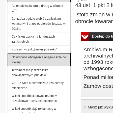
43 ust. 1 pkt 2 
Automatyzacja toruje drogę w dżungli
VAT
Istota zmian w
Co trzeba będzie zrobić z zaliczkami
obrocie towaram
wpłaconymi przez odbiorców jeszcze w
2016 r.
Dostęp do tr
Czy fiskus zyska na funduszach
zamkniętych
Archiwum Rz
Kończymy cykl „Zamknięcie roku"
archiwalnyc
Odwrócone obciążenie obejmie kolejne
od 1993 roku
towary
wzbogacone
Terminarz ma jeszcze kilka
obowiązkowych punktów
Ponad milio
VAT-27 tylko elektronicznie i za okresy
Zamów dostę
miesięczne
W jaki sposób stosować przepisy
przejściowe dotyczące elektroniki
Masz już wyku
W jaki sposób ująć reklamację w