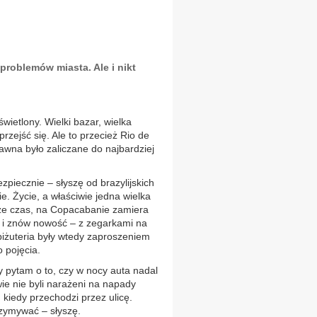
problemów miasta. Ale i nikt
ietlony. Wielki bazar, wielka
zejść się. Ale to przecież Rio de
dawna było zaliczane do najbardziej
zpiecznie – słyszę od brazylijskich
ie. Życie, a właściwie jedna wielka
ze czas, na Copacabanie zamiera
y i znów nowość – z zegarkami na
biżuteria były wtedy zaproszeniem
 pojęcia.
dy pytam o to, czy w nocy auta nadal
ie nie byli narażeni na napady
kiedy przechodzi przez ulicę.
rzymywać – słyszę.