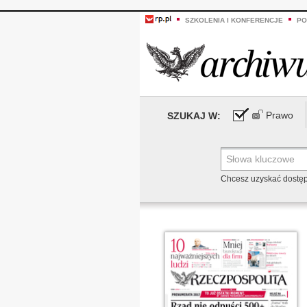
SZKOLENIA I KONFERENCJE
PO
Prawo
SZUKAJ W:
Chcesz uzyskać dostę