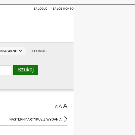
ZALOGUJ
ZAŁÓŻ KONTO
ANSOWANE
+ POMOC
A
A
A
NASTĘPNY ARTYKUŁ Z WYDANIA