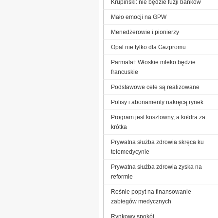
Krupiński: nie będzie fuzji banków
Mało emocji na GPW
Menedżerowie i pionierzy
Opal nie tylko dla Gazpromu
Parmalat: Włoskie mleko będzie
francuskie
Podstawowe cele są realizowane
Polisy i abonamenty nakręcą rynek
Program jest kosztowny, a kołdra za
krótka
Prywatna służba zdrowia skręca ku
telemedycynie
Prywatna służba zdrowia zyska na
reformie
Rośnie popyt na finansowanie
zabiegów medycznych
Rynkowy spokój