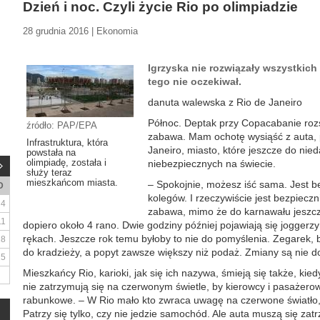
Dzień i noc. Czyli życie Rio po olimpiadzie
28 grudnia 2016 | Ekonomia
Igrzyska nie rozwiązały wszystkich 
tego nie oczekiwał.
danuta walewska z Rio de Janeiro
Północ. Deptak przy Copacabanie rozśw
źródło: PAP/EPA
zabawa. Mam ochotę wysiąść z auta, pr
Infrastruktura, która
Janeiro, miasto, które jeszcze do nie
powstała na
olimpiadę, została i
niebezpiecznych na świecie.
służy teraz
mieszkańcom miasta.
– Spokojnie, możesz iść sama. Jest be
D
kolegów. I rzeczywiście jest bezpieczn
4
zabawa, mimo że do karnawału jeszc
11
dopiero około 4 rano. Dwie godziny później pojawiają się joggerz
rękach. Jeszcze rok temu byłoby to nie do pomyślenia. Zegarek, 
18
do kradzieży, a popyt zawsze większy niż podaż. Zmiany są nie do
25
Mieszkańcy Rio, karioki, jak się ich nazywa, śmieją się także, kie
nie zatrzymują się na czerwonym świetle, by kierowcy i pasażerow
rabunkowe. – W Rio mało kto zwraca uwagę na czerwone światło, 
Patrzy się tylko, czy nie jedzie samochód. Ale auta muszą się zat