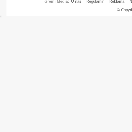
Gremi Media:
O nas
|
Regulamin
|
Reklama
|
N
© Copyr