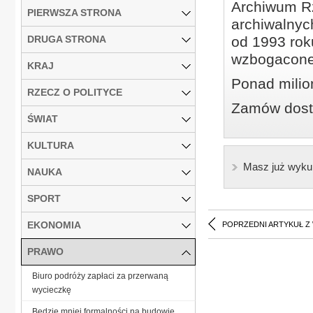
Archiwum Rz
PIERWSZA STRONA
archiwalnyc
DRUGA STRONA
od 1993 roku
wzbogacone
KRAJ
Ponad milio
RZECZ O POLITYCE
Zamów dostę
ŚWIAT
KULTURA
Masz już wyku
NAUKA
SPORT
EKONOMIA
POPRZEDNI ARTYKUŁ Z
PRAWO
Biuro podróży zapłaci za przerwaną
wycieczkę
Będzie mniej formalności na budowie