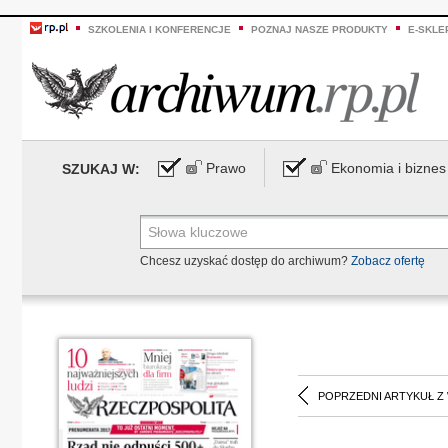
SZKOLENIA I KONFERENCJE
POZNAJ NASZE PRODUKTY
E-SKLE
Prawo
Ekonomia i biznes
SZUKAJ W:
Chcesz uzyskać dostęp do archiwum?
Zobacz ofertę
POPRZEDNI ARTYKUŁ Z