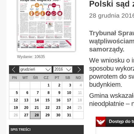
Polski sąd 
28 grudnia 2016
Trybunał Spra
wątpliwościam
samorządy.
Wydanie:
10635
We wniosku o i
sposobu wykorzy
grudzień
2016
«
»
powrotem do sw
PN
WT
ŚR
CZ
PT
SB
ND
budynkiem.
1
2
3
4
5
6
7
8
9
10
11
Gmina wskazała
12
13
14
15
16
17
18
nieodpłatnie – n
19
20
21
22
23
24
25
26
27
28
29
30
31
Dostęp do tr
SPIS TREŚCI