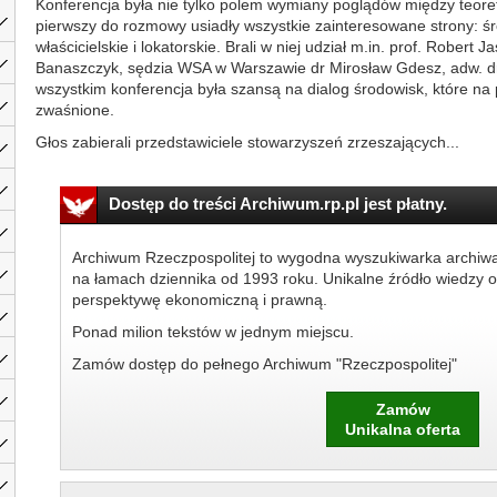
Konferencja była nie tylko polem wymiany poglądów między teoret
pierwszy do rozmowy usiadły wszystkie zainteresowane strony: ś
właścicielskie i lokatorskie. Brali w niej udział m.in. prof. Robert 
Banaszczyk, sędzia WSA w Warszawie dr Mirosław Gdesz, adw. dr 
wszystkim konferencja była szansą na dialog środowisk, które na 
zwaśnione.
Głos zabierali przedstawiciele stowarzyszeń zrzeszających...
Dostęp do treści Archiwum.rp.pl jest płatny.
Archiwum Rzeczpospolitej to wygodna wyszukiwarka archiw
na łamach dziennika od 1993 roku. Unikalne źródło wiedzy o
perspektywę ekonomiczną i prawną.
Ponad milion tekstów w jednym miejscu.
Zamów dostęp do pełnego Archiwum "Rzeczpospolitej"
Zamów
Unikalna oferta