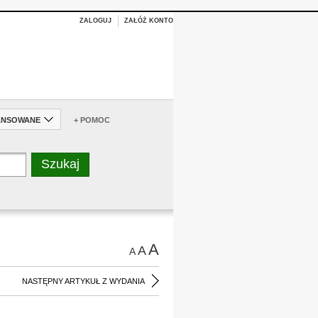
ZALOGUJ
ZAŁÓŻ KONTO
ANSOWANE
+ POMOC
A
A
A
NASTĘPNY ARTYKUŁ Z WYDANIA