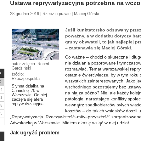
Ustawa reprywatyzacyjna potrzebna na wczo
28 grudnia 2016 | Rzecz o prawie | Maciej Górski
Jeśli kunktatorsko odsuwany przez
poważny, a w dodatku dotyczy bard
grupy obywateli, to jak najlepiej p
– zastanawia się Maciej Górski.
Co ważne – chodzi o skuteczne i dług
nie działania pozorowane i tymczasow
autor zdjęcia: Robert
Gardziński
rozmawiać. Temat warszawskiej repry
źródło:
ostatnie ćwierćwiecze, by w tym rok
Rzeczpospolita
wszystkich zainteresowanych. Jako jed
D
Słynna działka na
wschodniego pozostajemy bez ustawy r
4
Chmielnej 70 w
na nią za późno? Nie, ale każdy kolej
Warszawie. Od niej
11
patologie, narastające konflikty społe
zaczęła się afera
reprywatyzacyjna.
wewnątrz spadkobierców byłych właśc
18
kosztów – do takich wniosków doszli u
25
„Reprywatyzacja. Rzeczywistość–mity–przyszłość" zorganizowan
Adwokacką w Warszawie. Miałem okazję wziąć w niej udział.
Jak ugryźć problem