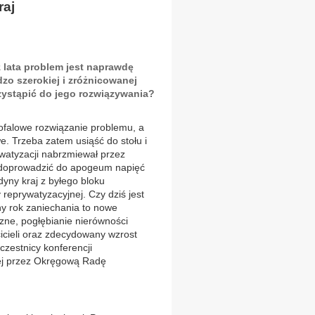
raj
 lata problem jest naprawdę
zo szerokiej i zróżnicowanej
rzystąpić do jego rozwiązywania?
ofalowe rozwiązanie problemu, a
e. Trzeba zatem usiąść do stołu i
watyzacji nabrzmiewał przez
u doprowadzić do apogeum napięć
yny kraj z byłego bloku
eprywatyzacyjnej. Czy dziś jest
ny rok zaniechania to nowe
czne, pogłębianie nierówności
icieli oraz zdecydowany wzrost
czestnicy konferencji
ej przez Okręgową Radę