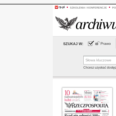
SZKOLENIA I KONFERENCJE
PO
Prawo
SZUKAJ W:
Chcesz uzyskać dostę