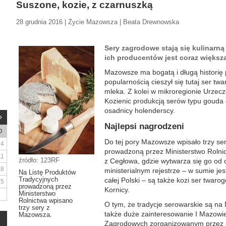
Suszone, kozie, z czarnuszką
28 grudnia 2016 | Życie Mazowsza | Beata Drewnowska
Sery zagrodowe stają się kulinarn
ich producentów jest coraz większa
Mazowsze ma bogatą i długą historię 
popularnością cieszył się tutaj ser t
mleka. Z kolei w mikroregionie Urzecz
Kozienic produkcją serów typu gouda 
osadnicy holenderscy.
Najlepsi nagrodzeni
D
Do tej pory Mazowsze wpisało trzy se
4
prowadzoną przez Ministerstwo Rolnic
11
źródło: 123RF
z Cegłowa, gdzie wytwarza się go od
18
ministerialnym rejestrze – w sumie je
Na Listę Produktów
Tradycyjnych
całej Polski – są także kozi ser twar
25
prowadzoną przez
Kornicy.
Ministerstwo
Rolnictwa wpisano
O tym, że tradycje serowarskie są n
trzy sery z
także duże zainteresowanie I Mazow
Mazowsza.
Zagrodowych zorganizowanym przez 