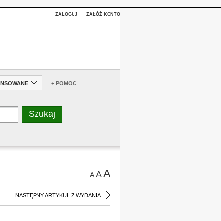
ZALOGUJ
ZAŁÓŻ KONTO
ANSOWANE
+ POMOC
A
A
A
NASTĘPNY ARTYKUŁ Z WYDANIA