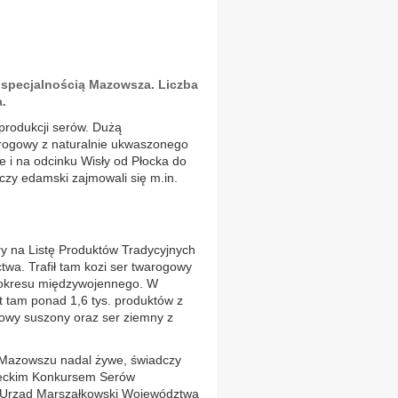
ą specjalnością Mazowsza. Liczba
.
produkcji serów. Dużą
warogowy z naturalnie ukwaszonego
e i na odcinku Wisły od Płocka do
czy edamski zajmowali się m.in.
ry na Listę Produktów Tradycyjnych
twa. Trafił tam kozi ser twarogowy
 okresu międzywojennego. W
st tam ponad 1,6 tys. produktów z
ogowy suszony oraz ser ziemny z
a Mazowszu nadal żywe, świadczy
ieckim Konkursem Serów
Urząd Marszałkowski Województwa