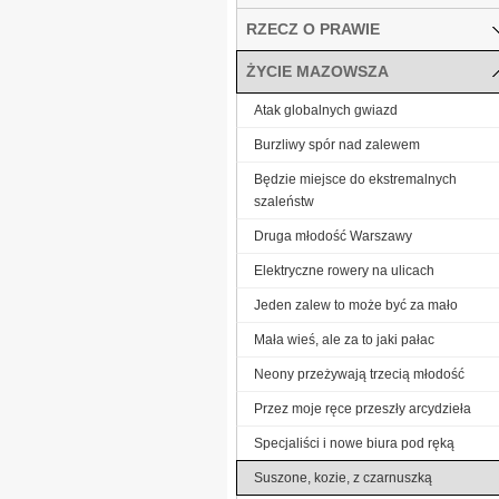
RZECZ O PRAWIE
ŻYCIE MAZOWSZA
Atak globalnych gwiazd
Burzliwy spór nad zalewem
Będzie miejsce do ekstremalnych
szaleństw
Druga młodość Warszawy
Elektryczne rowery na ulicach
Jeden zalew to może być za mało
Mała wieś, ale za to jaki pałac
Neony przeżywają trzecią młodość
Przez moje ręce przeszły arcydzieła
Specjaliści i nowe biura pod ręką
Suszone, kozie, z czarnuszką