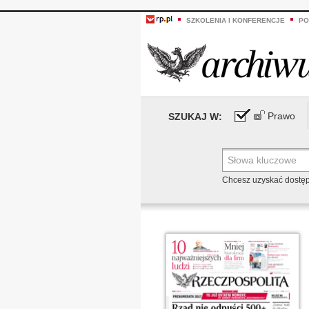
SZKOLENIA I KONFERENCJE
PO
Prawo
SZUKAJ W:
Chcesz uzyskać dostę