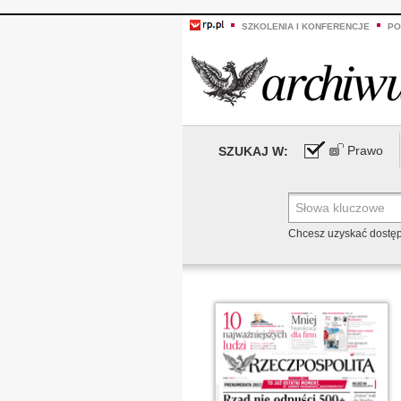
SZKOLENIA I KONFERENCJE
PO
Prawo
SZUKAJ W:
Chcesz uzyskać dostę