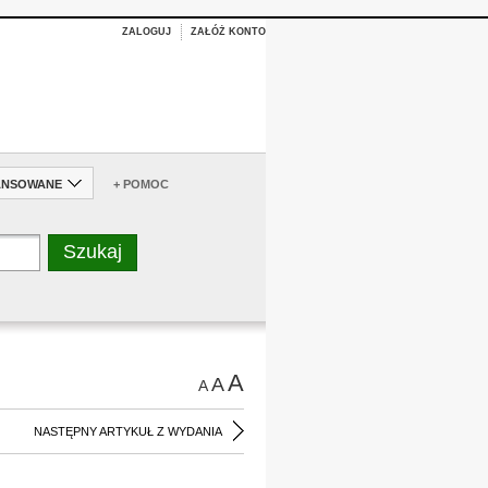
ZALOGUJ
ZAŁÓŻ KONTO
ANSOWANE
+ POMOC
A
A
A
NASTĘPNY ARTYKUŁ Z WYDANIA