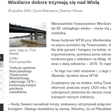
Wioślarze dobrze trzymają się nad Wisłą
28 grudnia 2016 | Życie Mazowsza | Bartosz Klimas
Warszawskie Towarzystwo Wioślarsk
lat 20. ubiegłego wieku – może si
siedzibą.
Nowy budynek WTW przy Wioślarskiej 
na pięciu pomieści się Towarzystwo, 
Na dole garaże i hangary na łodzie, wy
autor zdjęcia: Piotr
Nowak
ergometrownia, pomieszczenia odnowy 
źródło:
konferencyjne z widokiem na Wisłę. 
Rzeczpospolita
wraz z datą założenia – 1878. To najs
D
Tradycje sportowe
4
– To logo ma robić wrażenie i, z tego
Warszawskiego
Towarzystwa
Śliwiński, dyrektor biura WTW.
11
Wioślarskiego,
założonego 1878 r.,
Znajdujemy się na działce, którą Tow
18
kontynuują kolejne
ofiarność podczas wojny 1920 roku. W
pokolenia
25
zawodników.
uzbrojonych plutonów do obrony most
transport rannych żołnierzy.
– Kiedy Sowieci wysadzali mosty, wutewiacy utrzymywali połącz
brzegiem. Dlatego dostaliśmy tę ziemię. Mówimy, że od Piłsudskie