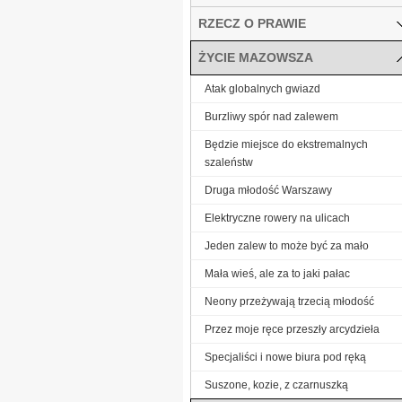
RZECZ O PRAWIE
ŻYCIE MAZOWSZA
Atak globalnych gwiazd
Burzliwy spór nad zalewem
Będzie miejsce do ekstremalnych
szaleństw
Druga młodość Warszawy
Elektryczne rowery na ulicach
Jeden zalew to może być za mało
Mała wieś, ale za to jaki pałac
Neony przeżywają trzecią młodość
Przez moje ręce przeszły arcydzieła
Specjaliści i nowe biura pod ręką
Suszone, kozie, z czarnuszką