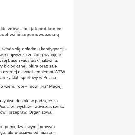
ie znów – tak jak pod koniec
ę pochwalić supernowoczesną
składa się z siedmiu kondygnacji –
dwie najwyższe zostaną wynajęte.
żej basen wioślarski, siłownia,
biologicznej, biura oraz sale
Na czarnej elewacji emblemat WTW
tarszy klub sportowy w Polsce.
 co wiem, robi – mówi „Rz" Maciej
arzystwo dostało w podzięce za
ioślarze wystawili wówczas sześć
ów i przepraw. Organizowali
enie pomiędzy lewym i prawym
go, ale właściwie od miasta –