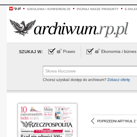
SZKOLENIA I KONFERENCJE
POZNAJ NASZE PRODUKTY
E-SKLE
Prawo
Ekonomia i biznes
SZUKAJ W:
Chcesz uzyskać dostęp do archiwum?
Zobacz ofertę
POPRZEDNI ARTYKUŁ Z