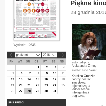
Piękne kino
28 grudnia 2016
Wydanie:
10635
grudzień
2016
«
»
PN
WT
ŚR
CZ
PT
SB
ND
autor zdjęcia:
Aleksandra Zimny
1
2
3
4
źródło: Kino Świat
5
6
7
8
9
10
11
Karolina Gruszka
tworzy postać
12
13
14
15
16
17
18
zmysłową,
19
20
21
22
23
24
25
tajemniczą, a
jednocześnie
26
27
28
29
30
31
inteligentną i
tragiczną.
SPIS TREŚCI