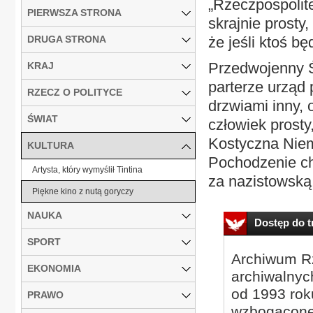
„Rzeczpospolite
PIERWSZA STRONA
skrajnie prost
DRUGA STRONA
że jeśli ktoś b
Przedwojenny Ś
KRAJ
parterze urząd
RZECZ O POLITYCE
drzwiami inny, 
ŚWIAT
człowiek prost
Kostyczna Niem
KULTURA
Pochodzenie ch
Artysta, który wymyślił Tintina
za nazistowską 
Piękne kino z nutą goryczy
NAUKA
Dostęp do tr
SPORT
Archiwum Rz
EKONOMIA
archiwalnyc
od 1993 roku
PRAWO
wzbogacone