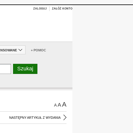
ZALOGUJ
ZAŁÓŻ KONTO
ANSOWANE
+ POMOC
A
A
A
NASTĘPNY ARTYKUŁ Z WYDANIA