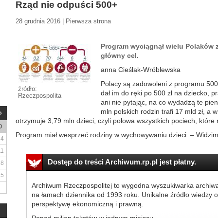
Rząd nie odpuści 500+
28 grudnia 2016 | Pierwsza strona
Program wyciągnął wielu Polaków z b
główny cel.
anna Cieślak-Wróblewska
Polacy są zadowoleni z programu 500
źródło:
dał im do ręki po 500 zł na dziecko, p
Rzeczpospolita
ani nie pytając, na co wydadzą te pi
mln polskich rodzin trafi 17 mld zł, a 
otrzymuje 3,79 mln dzieci, czyli połowa wszystkich pociech, które 
D
Program miał wesprzeć rodziny w wychowywaniu dzieci. – Widzimy,
4
11
Dostęp do treści Archiwum.rp.pl jest płatny.
18
25
Archiwum Rzeczpospolitej to wygodna wyszukiwarka archiw
na łamach dziennika od 1993 roku. Unikalne źródło wiedzy o
perspektywę ekonomiczną i prawną.