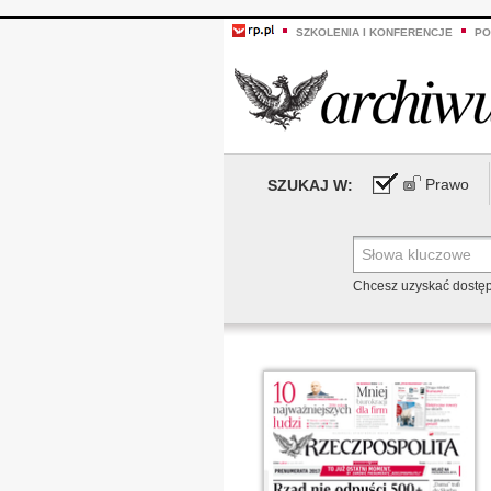
SZKOLENIA I KONFERENCJE
PO
Prawo
SZUKAJ W:
Chcesz uzyskać dostę