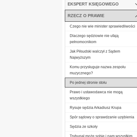
EKSPERT KSIĘGOWEGO
RZECZ O PRAWIE
Czego nie wie minister sprawiedliwości
Dlaczego sędziowie nie ufają
pełnomocnikom
Jak Piłsudski walczył z Sądem
Najwyższym
Komu przysługuje nazwa zespołu
muzycznego?
Po jednej stronie stołu
Prawo i ustawodawca nie mogą
wszystkiego
Rysuje sędzia Arkadiusz Krupa
Spór sądowy o sprawdzanie uzębienia
Sędzia ze szkoły
Trybunał może sobie i nam wszystkim