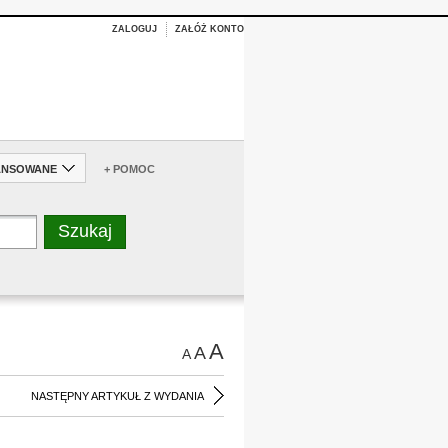
ZALOGUJ
ZAŁÓŻ KONTO
ANSOWANE
+ POMOC
A
A
A
NASTĘPNY ARTYKUŁ Z WYDANIA