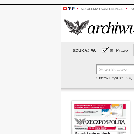
SZKOLENIA I KONFERENCJE
PO
Prawo
SZUKAJ W:
Chcesz uzyskać dostę