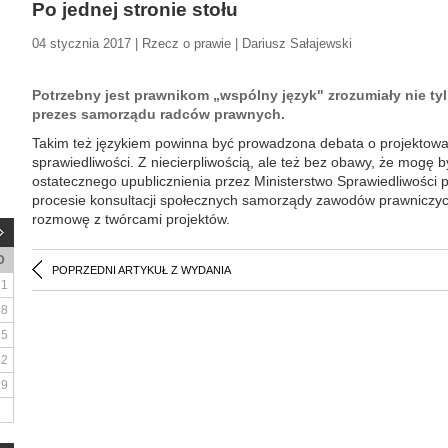
Po jednej stronie stołu
04 stycznia 2017 | Rzecz o prawie | Dariusz Sałajewski
Potrzebny jest prawnikom „wspólny język" zrozumiały nie tyl
prezes samorządu radców prawnych.
Takim też językiem powinna być prowadzona debata o projektowa
sprawiedliwości. Z niecierpliwością, ale też bez obawy, że mogę 
ostatecznego upublicznienia przez Ministerstwo Sprawiedliwości 
procesie konsultacji społecznych samorządy zawodów prawniczy
rozmowę z twórcami projektów.
D
POPRZEDNI ARTYKUŁ Z WYDANIA
1
8
15
22
29