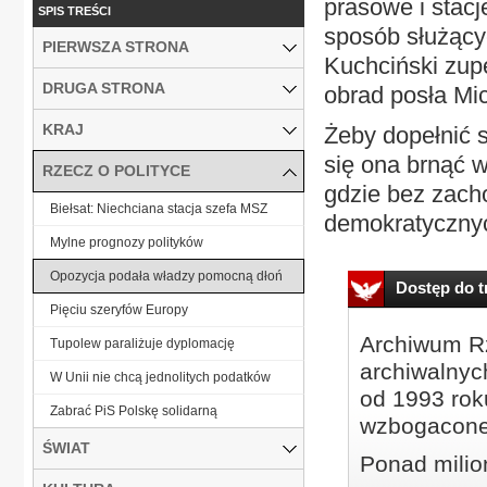
prasowe i stacj
SPIS TREŚCI
sposób służący
PIERWSZA STRONA
Kuchciński zupe
DRUGA STRONA
obrad posła Mi
KRAJ
Żeby dopełnić 
się ona brnąć w
RZECZ O POLITYCE
gdzie bez zach
Biełsat: Niechciana stacja szefa MSZ
demokratycznyc
Mylne prognozy polityków
Opozycja podała władzy pomocną dłoń
Dostęp do tr
Pięciu szeryfów Europy
Archiwum Rz
Tupolew paraliżuje dyplomację
archiwalnyc
W Unii nie chcą jednolitych podatków
od 1993 roku
Zabrać PiS Polskę solidarną
wzbogacone
ŚWIAT
Ponad milio