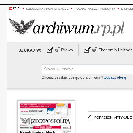
SZKOLENIA I KONFERENCJE
POZNAJ NASZE PRODUKTY
E-SKLE
Prawo
Ekonomia i biznes
SZUKAJ W:
Chcesz uzyskać dostęp do archiwum?
Zobacz ofertę
POPRZEDNI ARTYKUŁ Z