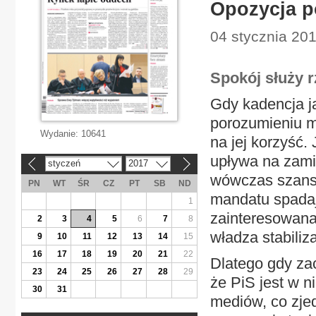
Opozycja p
04 stycznia 201
Spokój służy 
Gdy kadencja ja
porozumieniu m
Wydanie:
10641
na jej korzyść.
upływa na zami
styczeń
2017
«
»
wówczas szans
PN
WT
ŚR
CZ
PT
SB
ND
mandatu spadaj
1
zainteresowana
2
3
4
5
6
7
8
władza stabiliza
9
10
11
12
13
14
15
16
17
18
19
20
21
22
Dlatego gdy zac
23
24
25
26
27
28
29
że PiS jest w n
30
31
mediów, co zjed