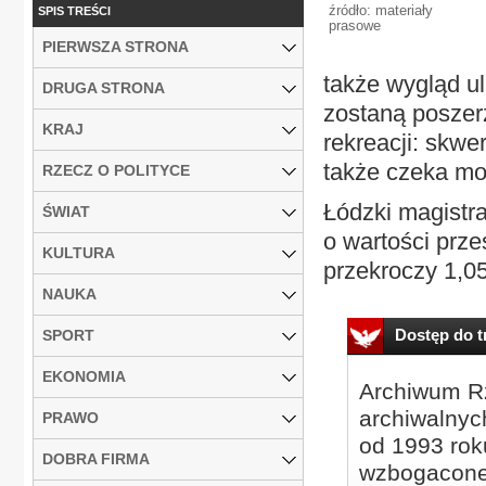
źródło: materiały
SPIS TREŚCI
prasowe
PIERWSZA STRONA
także wygląd ul
DRUGA STRONA
zostaną poszer
KRAJ
rekreacji: skwer
także czeka mo
RZECZ O POLITYCE
Łódzki magistra
ŚWIAT
o wartości prze
KULTURA
przekroczy 1,05
NAUKA
Dostęp do tr
SPORT
EKONOMIA
Archiwum Rz
archiwalnyc
PRAWO
od 1993 roku
DOBRA FIRMA
wzbogacone