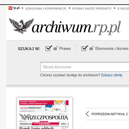
SZKOLENIA I KONFERENCJE
POZNAJ NASZE PRODUKTY
E-SKLE
Prawo
Ekonomia i biznes
SZUKAJ W:
Chcesz uzyskać dostęp do archiwum?
Zobacz ofertę
POPRZEDNI ARTYKUŁ Z