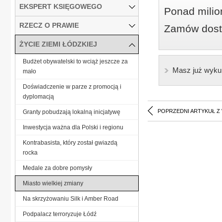
EKSPERT KSIĘGOWEGO
Ponad milio
RZECZ O PRAWIE
Zamów dostę
ŻYCIE ZIEMI ŁÓDZKIEJ
Budżet obywatelski to wciąż jeszcze za
Masz już wyku
mało
Doświadczenie w parze z promocją i
dyplomacją
POPRZEDNI ARTYKUŁ Z
Granty pobudzają lokalną inicjatywę
Inwestycja ważna dla Polski i regionu
Kontrabasista, który został gwiazdą
rocka
Medale za dobre pomysły
Miasto wielkiej zmiany
Na skrzyżowaniu Silk i Amber Road
Podpalacz terroryzuje Łódź