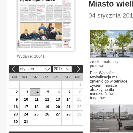
Miasto wiel
04 stycznia 201
Wydanie:
10641
źródło: materiały
prasowe
styczeń
2017
«
»
Plac Wolności –
rewitalizacja ma
PN
WT
ŚR
CZ
PT
SB
ND
zmienić go w tętniące
1
życiem miejsce
atrakcyjne dla
2
3
4
5
6
7
8
mieszkańców i
turystów.
9
10
11
12
13
14
15
16
17
18
19
20
21
22
23
24
25
26
27
28
29
30
31