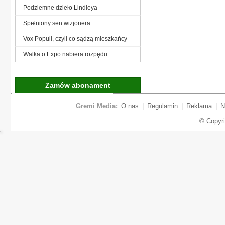
Podziemne dzieło Lindleya
Spełniony sen wizjonera
Vox Populi, czyli co sądzą mieszkańcy
Walka o Expo nabiera rozpędu
Zamów abonament
Gremi Media:
O nas
|
Regulamin
|
Reklama
|
N
© Copyr