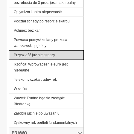
bezrobocia do 3 proc. jest mało realny
Optymizm kontra niepewność
Podział schedy po resorcie skarbu
Polimex bez kar
Powraca pomysł zmiany prezesa
warszawskiej giełdy
Przyszłość już nie straszy
Rzońca: Wprowadzenie euro jest
nierealne
Telekomy czeka trudny rok
W skrócie
Wawel: Trudno będzie zastąpić
Biedronkę
Zarobki już nie po uważaniu
Zyskowny rok portfeli fundamentalnych
PRAWO