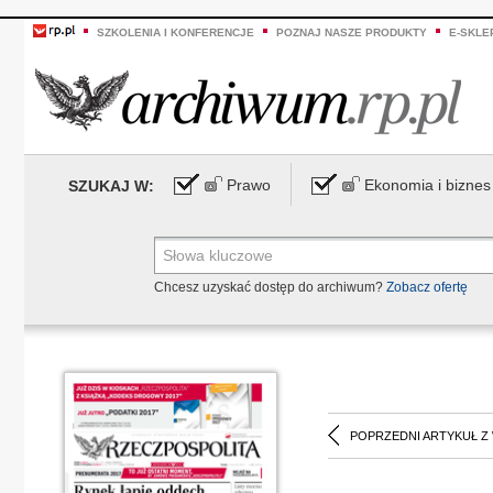
SZKOLENIA I KONFERENCJE
POZNAJ NASZE PRODUKTY
E-SKLE
Prawo
Ekonomia i biznes
SZUKAJ W:
Chcesz uzyskać dostęp do archiwum?
Zobacz ofertę
POPRZEDNI ARTYKUŁ Z