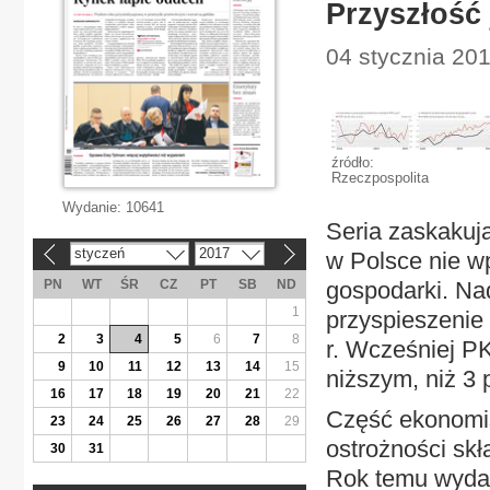
Przyszłość 
04 stycznia 20
źródło:
Rzeczpospolita
Wydanie:
10641
Seria zaskakuj
styczeń
2017
w Polsce nie wp
«
»
PN
WT
ŚR
CZ
PT
SB
ND
gospodarki. Na
1
przyspieszenie
2
3
4
5
6
7
8
r. Wcześniej P
9
10
11
12
13
14
15
niższym, niż 3 
16
17
18
19
20
21
22
Część ekonomis
23
24
25
26
27
28
29
ostrożności skł
30
31
Rok temu wydaw