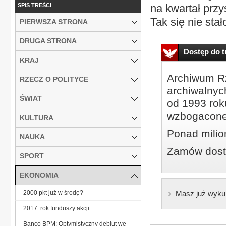
SPIS TREŚCI
na kwartał przy
Tak się nie stało
PIERWSZA STRONA
DRUGA STRONA
Dostęp do tr
KRAJ
Archiwum Rz
RZECZ O POLITYCE
archiwalnyc
ŚWIAT
od 1993 roku
wzbogacone
KULTURA
Ponad milio
NAUKA
Zamów dostę
SPORT
EKONOMIA
2000 pkt już w środę?
Masz już wyku
2017: rok funduszy akcji
Banco BPM: Optymistyczny debiut we