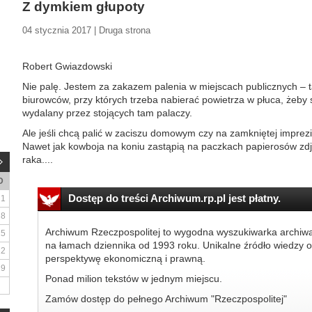
Z dymkiem głupoty
04 stycznia 2017 | Druga strona
Robert Gwiazdowski
Nie palę. Jestem za zakazem palenia w miejscach publicznych – 
biurowców, przy których trzeba nabierać powietrza w płuca, żeby
wydalany przez stojących tam palaczy.
Ale jeśli chcą palić w zaciszu domowym czy na zamkniętej imprezie
Nawet jak kowboja na koniu zastąpią na paczkach papierosów zd
raka....
D
Dostęp do treści Archiwum.rp.pl jest płatny.
1
8
Archiwum Rzeczpospolitej to wygodna wyszukiwarka archiw
15
na łamach dziennika od 1993 roku. Unikalne źródło wiedzy o
22
perspektywę ekonomiczną i prawną.
29
Ponad milion tekstów w jednym miejscu.
Zamów dostęp do pełnego Archiwum "Rzeczpospolitej"