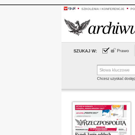
SZKOLENIA I KONFERENCJE
PO
Prawo
SZUKAJ W:
Chcesz uzyskać dostę