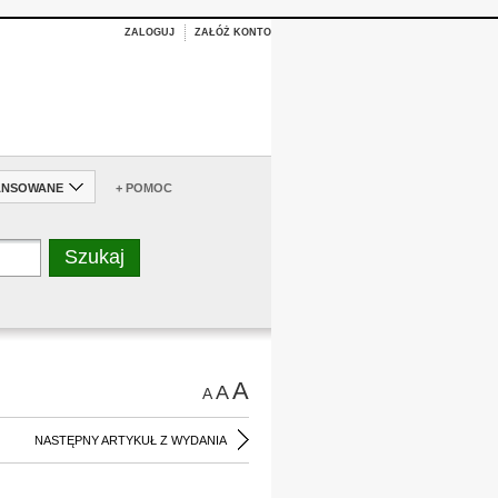
ZALOGUJ
ZAŁÓŻ KONTO
ANSOWANE
+ POMOC
A
A
A
NASTĘPNY ARTYKUŁ Z WYDANIA