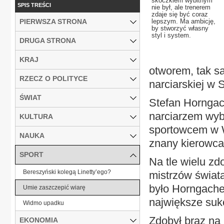
skoczkiem wybitnym
SPIS TREŚCI
nie był, ale trenerem
zdaje się być coraz
PIERWSZA STRONA
lepszym. Ma ambicję,
by stworzyć własny
styl i system.
DRUGA STRONA
KRAJ
otworem, tak sa
RZECZ O POLITYCE
narciarskiej w 
ŚWIAT
Stefan Horngach
narciarzem wyb
KULTURA
sportowcem w W
NAUKA
znany kierowca
SPORT
Na tle wielu zd
Bereszyński kolegą Linetty’ego?
mistrzów świat
było Horngache
Umie zaszczepić wiarę
największe suk
Widmo upadku
Zdobył brąz na
EKONOMIA