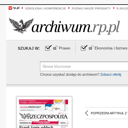
SZKOLENIA I KONFERENCJE
POZNAJ NASZE PRODUKTY
E-SKLE
Prawo
Ekonomia i biznes
SZUKAJ W:
Chcesz uzyskać dostęp do archiwum?
Zobacz ofertę
POPRZEDNI ARTYKUŁ Z