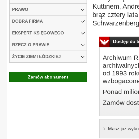
Kuttinem, Andr
PRAWO
brąz cztery la
DOBRA FIRMA
Schwarzenberge
EKSPERT KSIĘGOWEGO
Dostęp do tr
RZECZ O PRAWIE
ŻYCIE ZIEMI ŁÓDZKIEJ
Archiwum Rz
archiwalnyc
od 1993 roku
Zamów abonament
wzbogacone
Ponad milio
Zamów dostę
Masz już wyku