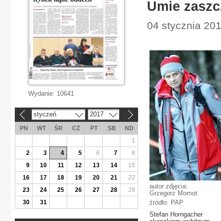
Umie zaszc
04 stycznia 201
Wydanie:
10641
styczeń
2017
«
»
PN
WT
ŚR
CZ
PT
SB
ND
1
2
3
4
5
6
7
8
9
10
11
12
13
14
15
16
17
18
19
20
21
22
autor zdjęcia:
23
24
25
26
27
28
29
Grzegorz Momot
30
31
źródło: PAP
Stefan Horngacher