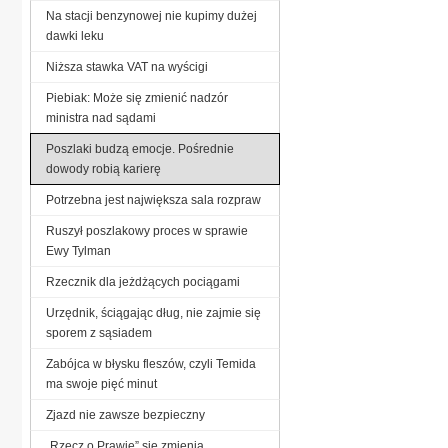
Na stacji benzynowej nie kupimy dużej
dawki leku
Niższa stawka VAT na wyścigi
Piebiak: Może się zmienić nadzór
ministra nad sądami
Poszlaki budzą emocje. Pośrednie
dowody robią karierę
Potrzebna jest największa sala rozpraw
Ruszył poszlakowy proces w sprawie
Ewy Tylman
Rzecznik dla jeżdżących pociągami
Urzędnik, ściągając dług, nie zajmie się
sporem z sąsiadem
Zabójca w błysku fleszów, czyli Temida
ma swoje pięć minut
Zjazd nie zawsze bezpieczny
„Rzecz o Prawie” się zmienia