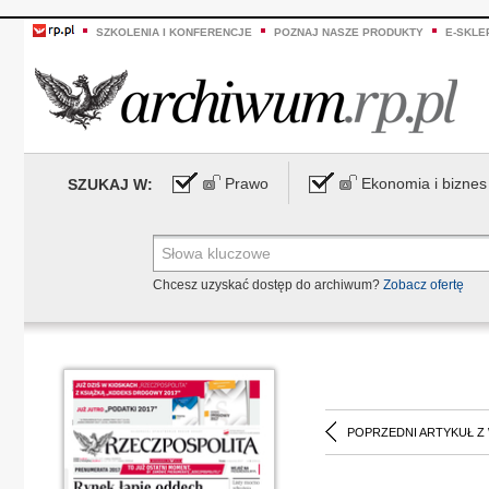
SZKOLENIA I KONFERENCJE
POZNAJ NASZE PRODUKTY
E-SKLE
Prawo
Ekonomia i biznes
SZUKAJ W:
Chcesz uzyskać dostęp do archiwum?
Zobacz ofertę
POPRZEDNI ARTYKUŁ Z