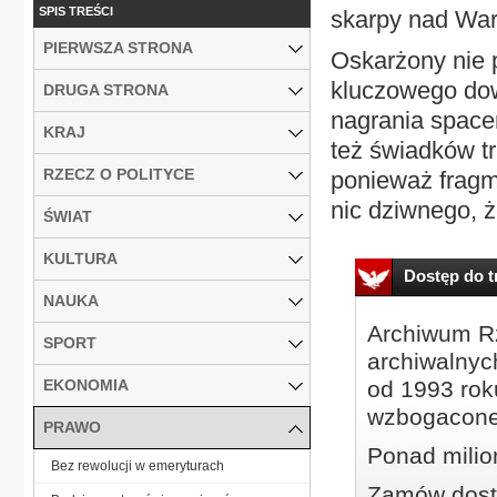
SPIS TREŚCI
skarpy nad War
PIERWSZA STRONA
Oskarżony nie p
kluczowego dow
DRUGA STRONA
nagrania space
KRAJ
też świadków tr
RZECZ O POLITYCE
ponieważ fragme
nic dziwnego, ż
ŚWIAT
KULTURA
Dostęp do tr
NAUKA
Archiwum Rz
SPORT
archiwalnyc
EKONOMIA
od 1993 roku
wzbogacone
PRAWO
Ponad milio
Bez rewolucji w emeryturach
Zamów dostę