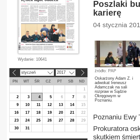
Poszlaki b
karierę
04 stycznia 20
Wydanie:
10641
źródło: PAP
styczeń
2017
«
»
Oskarżony Adam Z. i
PN
WT
ŚR
CZ
PT
SB
ND
adwokat Ireneusz
Adamczak na sali
1
rozpraw w Sądzie
Okręgowym w
2
3
4
5
6
7
8
Poznaniu.
9
10
11
12
13
14
15
16
17
18
19
20
21
22
Poznaniu Ewy 
23
24
25
26
27
28
29
Prokuratora osk
30
31
skutkiem śmier