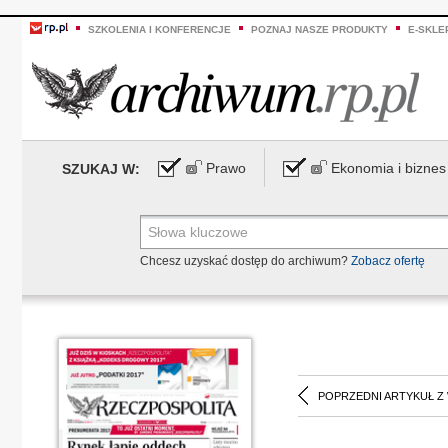
SZKOLENIA I KONFERENCJE
POZNAJ NASZE PRODUKTY
E-SKLE
Prawo
Ekonomia i biznes
SZUKAJ W:
Chcesz uzyskać dostęp do archiwum?
Zobacz ofertę
POPRZEDNI ARTYKUŁ Z