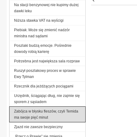
Na stacji benzynowej nie kupimy dużej
dawki leku
Niższa stawka VAT na wyścigi
Piebiak: Może się zmienić nadzór
ministra nad sądami
Poszlaki budzą emocje. Pośrednie
dowody robią karierę
Potrzebna jest największa sala rozpraw
Ruszył poszlakowy proces w sprawie
Ewy Tylman
Rzecznik dla jeżdżących pociągami
Urzędnik, ściągając dług, nie zajmie się
sporem z sąsiadem
Zabójca w błysku fleszów, czyli Temida
ma swoje pięć minut
Zjazd nie zawsze bezpieczny
„Rzecz o Prawie” się zmienia