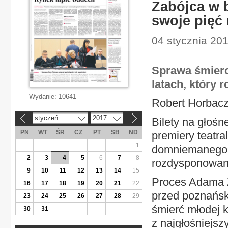
Zabójca w b
swoje pięć
04 stycznia 20
Sprawa śmierc
latach, który r
Wydanie:
10641
Robert Horbac
styczeń
2017
Bilety na głośn
«
»
PN
WT
ŚR
CZ
PT
SB
ND
premiery teatra
1
domniemanego 
2
3
4
5
6
7
8
rozdysponowano
9
10
11
12
13
14
15
Proces Adama Z
16
17
18
19
20
21
22
przed poznańsk
23
24
25
26
27
28
29
śmierć młodej k
30
31
z najgłośniejsz