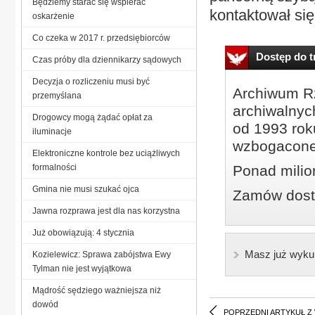
Będziemy starać się wspierać
kontaktował się
oskarżenie
Co czeka w 2017 r. przedsiębiorców
Dostęp do tr
Czas próby dla dziennikarzy sądowych
Decyzja o rozliczeniu musi być
Archiwum Rz
przemyślana
archiwalnyc
Drogowcy mogą żądać opłat za
od 1993 roku
iluminacje
wzbogacone
Elektroniczne kontrole bez uciążliwych
formalności
Ponad milio
Gmina nie musi szukać ojca
Zamów dostę
Jawna rozprawa jest dla nas korzystna
Już obowiązują: 4 stycznia
Masz już wyku
Kozielewicz: Sprawa zabójstwa Ewy
Tylman nie jest wyjątkowa
Mądrość sędziego ważniejsza niż
dowód
POPRZEDNI ARTYKUŁ Z