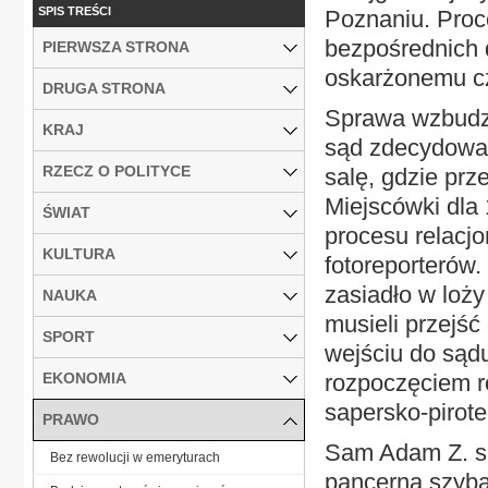
SPIS TREŚCI
Poznaniu. Proc
bezpośrednich
PIERWSZA STRONA
oskarżonemu c
DRUGA STRONA
Sprawa wzbudzi
KRAJ
sąd zdecydował
RZECZ O POLITYCE
salę, gdzie prz
Miejscówki dla
ŚWIAT
procesu relacj
KULTURA
fotoreporterów
zasiadło w loży
NAUKA
musieli przejść
SPORT
wejściu do sąd
EKONOMIA
rozpoczęciem 
sapersko-pirot
PRAWO
Sam Adam Z. si
Bez rewolucji w emeryturach
pancerną szybą