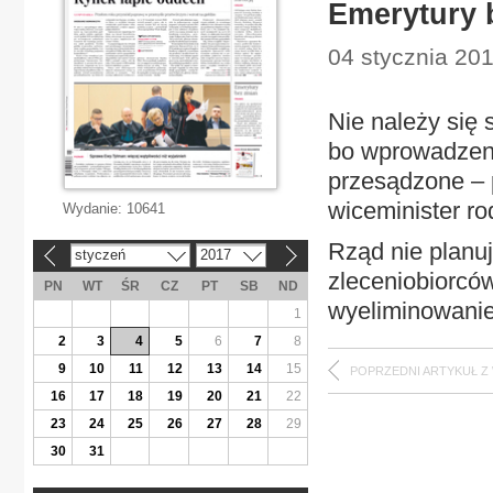
Emerytury 
04 stycznia 201
Nie należy się
bo wprowadzeni
przesądzone – p
wiceminister ro
Wydanie:
10641
Rząd nie planu
styczeń
2017
«
»
zleceniobiorców
PN
WT
ŚR
CZ
PT
SB
ND
wyeliminowan
1
2
3
4
5
6
7
8
9
10
11
12
13
14
15
POPRZEDNI ARTYKUŁ Z
16
17
18
19
20
21
22
23
24
25
26
27
28
29
30
31