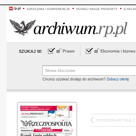
SZKOLENIA I KONFERENCJE
POZNAJ NASZE PRODUKTY
E-SKLE
Prawo
Ekonomia i biznes
SZUKAJ W:
Chcesz uzyskać dostęp do archiwum?
Zobacz ofertę
POPRZEDNI ARTYKUŁ Z