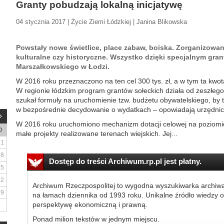
Granty pobudzają lokalną inicjatywę
04 stycznia 2017 | Życie Ziemi Łódzkiej | Janina Blikowska
Powstały nowe świetlice, place zabaw, boiska. Zorganizowan
kulturalne czy historyczne. Wszystko dzięki specjalnym gra
Marszałkowskiego w Łodzi.
W 2016 roku przeznaczono na ten cel 300 tys. zł, a w tym ta kwota
W regionie łódzkim program grantów sołeckich działa od zeszłe
szukał formuły na uruchomienie tzw. budżetu obywatelskiego, by t
w bezpośrednie decydowanie o wydatkach – opowiadają urzędnic
W 2016 roku uruchomiono mechanizm dotacji celowej na poziomie
D
małe projekty realizowane terenach wiejskich. Jej...
1
8
Dostęp do treści Archiwum.rp.pl jest płatny.
15
22
Archiwum Rzeczpospolitej to wygodna wyszukiwarka archiw
29
na łamach dziennika od 1993 roku. Unikalne źródło wiedzy o
perspektywę ekonomiczną i prawną.
Ponad milion tekstów w jednym miejscu.