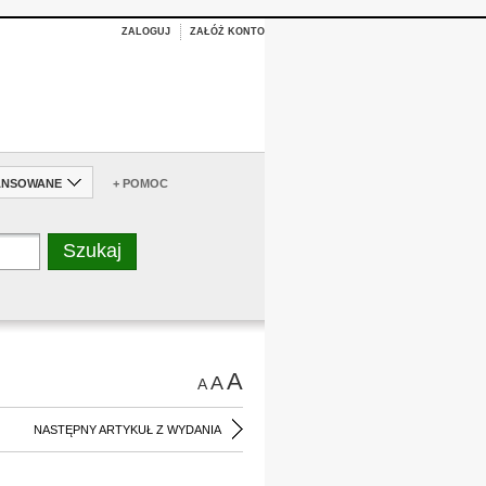
ZALOGUJ
ZAŁÓŻ KONTO
ANSOWANE
+ POMOC
A
A
A
NASTĘPNY ARTYKUŁ Z WYDANIA