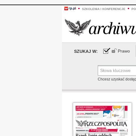
SZKOLENIA I KONFERENCJE
PO
Prawo
SZUKAJ W:
Chcesz uzyskać dostę