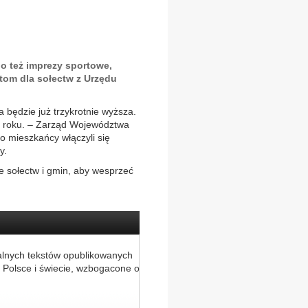
o też imprezy sportowe,
ntom dla sołectw z Urzędu
 będzie już trzykrotnie wyższa.
go roku. – Zarząd Województwa
o mieszkańcy włączyli się
y.
 sołectw i gmin, aby wesprzeć
alnych tekstów opublikowanych
 Polsce i świecie, wzbogacone o