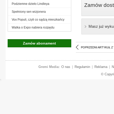
Podziemne dzieło Lindleya
Zamów dostę
Spełniony sen wizjonera
Vox Populi, czyli co sądzą mieszkańcy
Masz już wyku
Walka o Expo nabiera rozpędu
Zamów abonament
POPRZEDNI ARTYKUŁ Z
Gremi Media:
O nas
|
Regulamin
|
Reklama
|
N
© Copyr