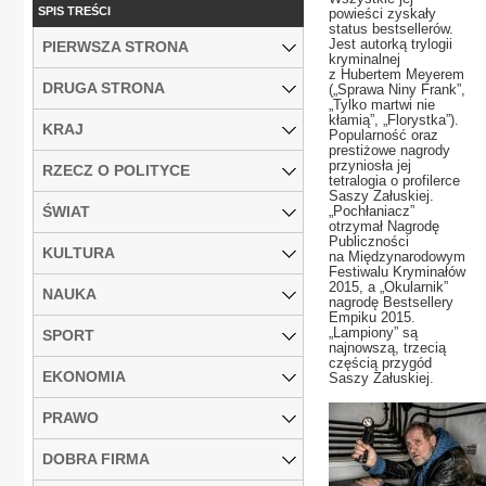
SPIS TREŚCI
powieści zyskały
status bestsellerów.
Jest autorką trylogii
PIERWSZA STRONA
kryminalnej
z Hubertem Meyerem
DRUGA STRONA
(„Sprawa Niny Frank”,
„Tylko martwi nie
kłamią”, „Florystka”).
KRAJ
Popularność oraz
prestiżowe nagrody
przyniosła jej
RZECZ O POLITYCE
tetralogia o profilerce
Saszy Załuskiej.
ŚWIAT
„Pochłaniacz”
otrzymał Nagrodę
Publiczności
KULTURA
na Międzynarodowym
Festiwalu Kryminałów
2015, a „Okularnik”
NAUKA
nagrodę Bestsellery
Empiku 2015.
„Lampiony” są
SPORT
najnowszą, trzecią
częścią przygód
EKONOMIA
Saszy Załuskiej.
PRAWO
DOBRA FIRMA