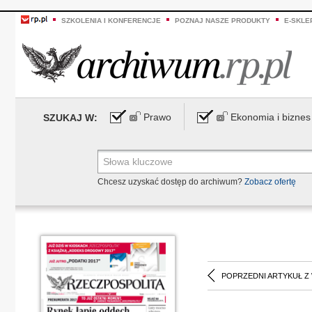
SZKOLENIA I KONFERENCJE
POZNAJ NASZE PRODUKTY
E-SKLE
Prawo
Ekonomia i biznes
SZUKAJ W:
Chcesz uzyskać dostęp do archiwum?
Zobacz ofertę
POPRZEDNI ARTYKUŁ Z