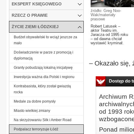
EKSPERT KSIĘGOWEGO
źródło: Greg Noo-
Wak/materiały
RZECZ O PRAWIE
prasowe
Robert Latusek –
ŻYCIE ZIEMI ŁÓDZKIEJ
aktor Teatru im.
Jaracza od 1995 roku
Budżet obywatelski to wciąż jeszcze za
– od dawna chciał
wystawić kryminał.
mało
Doświadczenie w parze z promocją i
dyplomacją
– Okazało się, 
Granty pobudzają lokalną inicjatywę
Inwestycja ważna dla Polski i regionu
Dostęp do tr
Kontrabasista, który został gwiazdą
rocka
Archiwum Rz
Medale za dobre pomysły
archiwalnyc
od 1993 roku
Miasto wielkiej zmiany
wzbogacone
Na skrzyżowaniu Silk i Amber Road
Ponad milio
Podpalacz terroryzuje Łódź