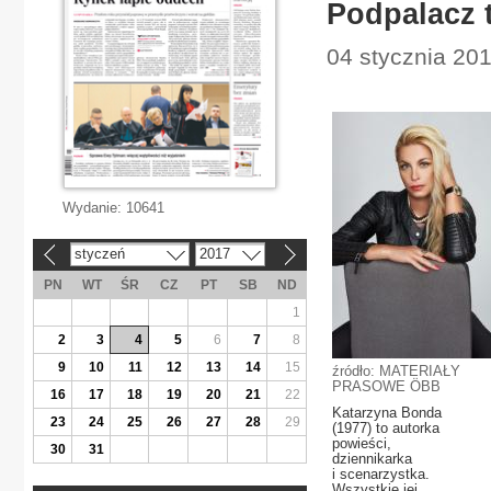
Podpalacz 
04 stycznia 201
Wydanie:
10641
styczeń
2017
«
»
PN
WT
ŚR
CZ
PT
SB
ND
1
2
3
4
5
6
7
8
9
10
11
12
13
14
15
źródło: MATERIAŁY
PRASOWE ÖBB
16
17
18
19
20
21
22
Katarzyna Bonda
23
24
25
26
27
28
29
(1977) to autorka
powieści,
30
31
dziennikarka
i scenarzystka.
Wszystkie jej