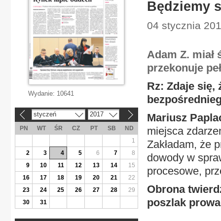
Będziemy s
04 stycznia 20
Adam Z. miał ś
przekonuje pe
Rz: Zdaje się
Wydanie:
10641
bezpośrednieg
styczeń
2017
Mariusz Papla
«
»
PN
WT
ŚR
CZ
PT
SB
ND
miejsca zdarze
1
Zakładam, że p
2
3
4
5
6
7
8
dowody w spraw
9
10
11
12
13
14
15
procesowe, prz
16
17
18
19
20
21
22
Obrona twierdz
23
24
25
26
27
28
29
poszlak prow
30
31