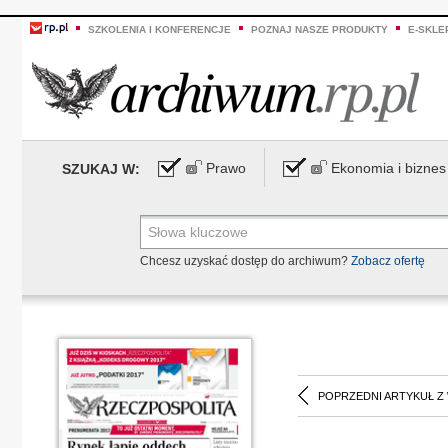
SZKOLENIA I KONFERENCJE
POZNAJ NASZE PRODUKTY
E-SKLE
Prawo
Ekonomia i biznes
SZUKAJ W:
Chcesz uzyskać dostęp do archiwum?
Zobacz ofertę
POPRZEDNI ARTYKUŁ Z