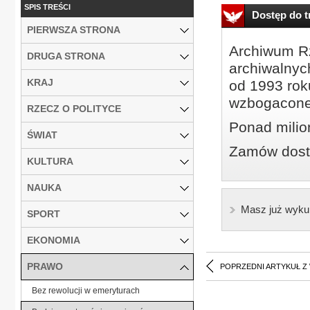
SPIS TREŚCI
Dostęp do tr
PIERWSZA STRONA
Archiwum Rz
DRUGA STRONA
archiwalnyc
KRAJ
od 1993 roku
wzbogacone
RZECZ O POLITYCE
Ponad milio
ŚWIAT
Zamów dostę
KULTURA
NAUKA
Masz już wyku
SPORT
EKONOMIA
PRAWO
POPRZEDNI ARTYKUŁ Z
Bez rewolucji w emeryturach