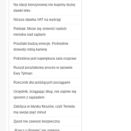
Na stacji benzynowej nie kupimy dużej
dawki leku
Niższa stawka VAT na wyścigi
Piebiak: Może się zmienić nadzór
ministra nad sądami
Poszlaki budzą emocje. Pośrednie
dowody robią karierę
Potrzebna jest największa sala rozpraw
Ruszył poszlakowy proces w sprawie
Ewy Tylman
Rzecznik dla jeżdżących pociągami
Urzędnik, ściągając dług, nie zajmie się
sporem z sąsiadem
Zabójca w błysku fleszów, czyli Temida
ma swoje pięć minut
Zjazd nie zawsze bezpieczny
„Rzecz o Prawie” się zmienia