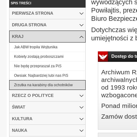
wywodzących si
SPIS TREŚCI
Powiłajtis, pr
PIERWSZA STRONA
Biuro Bezpiec
DRUGA STRONA
Dotychczas wię
KRAJ
umiejętności z 
Jak ABW tropiła Wojtunika
Dostęp do tr
Kobiety zostają proboszczami
Nie będę przepraszał za PiS
Archiwum Rz
Owsiak: Najbardziej lubi nas PiS
archiwalnyc
Zrzutka na karabiny dla ochotników
od 1993 roku
wzbogacone
RZECZ O POLITYCE
Ponad milio
ŚWIAT
Zamów dostę
KULTURA
NAUKA