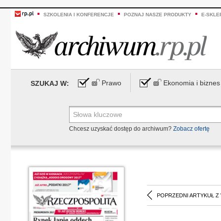
SZKOLENIA I KONFERENCJE
POZNAJ NASZE PRODUKTY
E-SKLE
Prawo
Ekonomia i biznes
SZUKAJ W:
Chcesz uzyskać dostęp do archiwum?
Zobacz ofertę
POPRZEDNI ARTYKUŁ Z