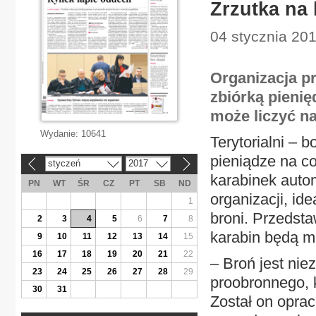
Zrzutka na
04 stycznia 201
Organizacja pr
zbiórką pieni
może liczyć n
Wydanie:
10641
Terytorialni – 
pieniądze na co
styczeń
2017
«
»
karabinek auto
PN
WT
ŚR
CZ
PT
SB
ND
organizacji, ide
1
broni. Przedsta
2
3
4
5
6
7
8
karabin będą mus
9
10
11
12
13
14
15
16
17
18
19
20
21
22
– Broń jest ni
23
24
25
26
27
28
29
proobronnego, 
30
31
Został on opra