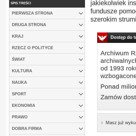
jakiekolwiek in
SPIS TREŚCI
fundusze pomoc
PIERWSZA STRONA
szerokim strumi
DRUGA STRONA
KRAJ
Dostęp do tr
RZECZ O POLITYCE
Archiwum Rz
ŚWIAT
archiwalnyc
od 1993 roku
KULTURA
wzbogacone
NAUKA
Ponad milio
SPORT
Zamów dostę
EKONOMIA
PRAWO
Masz już wyku
DOBRA FIRMA