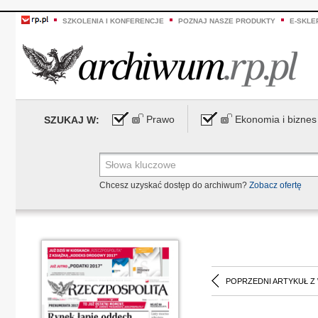
SZKOLENIA I KONFERENCJE
POZNAJ NASZE PRODUKTY
E-SKLE
Prawo
Ekonomia i biznes
SZUKAJ W:
Chcesz uzyskać dostęp do archiwum?
Zobacz ofertę
POPRZEDNI ARTYKUŁ Z