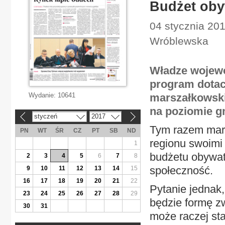
Budżet obyw
04 stycznia 201
Wróblewska
Władze wojewó
program dotacj
Wydanie:
10641
marszałkowskie
na poziomie g
styczeń
2017
«
»
Tym razem mars
PN
WT
ŚR
CZ
PT
SB
ND
regionu swoimi
1
budżetu obywat
2
3
4
5
6
7
8
społeczność.
9
10
11
12
13
14
15
16
17
18
19
20
21
22
Pytanie jednak
23
24
25
26
27
28
29
będzie formę z
30
31
może raczej sta