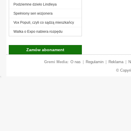
Podziemne dzieło Lindleya
Spełniony sen wizjonera
Vox Populi, czyli co sądzą mieszkańcy
Walka o Expo nabiera rozpędu
Zamów abonament
Gremi Media:
O nas
|
Regulamin
|
Reklama
|
N
© Copyr