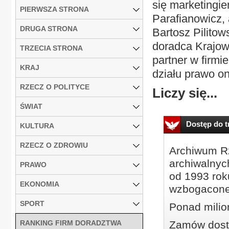
się marketingi
PIERWSZA STRONA
Parafianowicz, 
DRUGA STRONA
Bartosz Pilitow
doradca Krajo
TRZECIA STRONA
partner w firmi
KRAJ
działu prawo on
RZECZ O POLITYCE
Liczy się...
ŚWIAT
Dostęp do tr
KULTURA
RZECZ O ZDROWIU
Archiwum Rz
archiwalnyc
PRAWO
od 1993 roku
EKONOMIA
wzbogacone
SPORT
Ponad milio
RANKING FIRM DORADZTWA
Zamów dostę