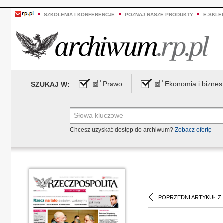
SZKOLENIA I KONFERENCJE
POZNAJ NASZE PRODUKTY
E-SKLE
Prawo
Ekonomia i biznes
SZUKAJ W:
Chcesz uzyskać dostęp do archiwum?
Zobacz ofertę
POPRZEDNI ARTYKUŁ Z