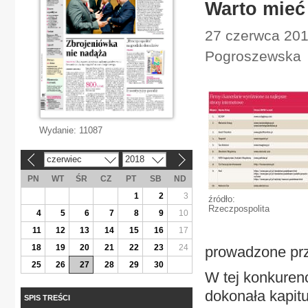
Warto mie
27 czerwca 201
Pogroszewska
Wydanie:
11087
czerwiec
2018
«
»
PN
WT
ŚR
CZ
PT
SB
ND
1
2
3
źródło:
Rzeczpospolita
4
5
6
7
8
9
10
11
12
13
14
15
16
17
18
19
20
21
22
23
24
prowadzone prze
25
26
27
28
29
30
W tej konkurenc
dokonała kapit
SPIS TREŚCI