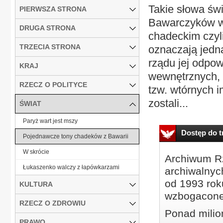
Takie słowa św
PIERWSZA STRONA
Bawarczyków w 
DRUGA STRONA
chadeckim czyli
TRZECIA STRONA
oznaczają jedna
rządu jej odpow
KRAJ
wewnętrznych, 
RZECZ O POLITYCE
tzw. wtórnych i
zostali...
ŚWIAT
Paryż wart jest mszy
Dostęp do tr
Pojednawcze tony chadeków z Bawarii
W skrócie
Archiwum Rz
Łukaszenko walczy z łapówkarzami
archiwalnyc
od 1993 roku
KULTURA
wzbogacone
RZECZ O ZDROWIU
Ponad milio
PRAWO