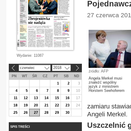
Pojednawcz
27 czerwca 2018
Wydanie:
11087
czerwiec
2018
«
»
źródło: AFP
PN
WT
ŚR
CZ
PT
SB
ND
Angela Merkel musi
znaleźć wspólny
1
2
3
język z ministrem
Horstem Seehoferem
4
5
6
7
8
9
10
11
12
13
14
15
16
17
zamiaru stawia
18
19
20
21
22
23
24
25
26
27
28
29
30
Angeli Merkel.
Uszczelnić 
SPIS TREŚCI