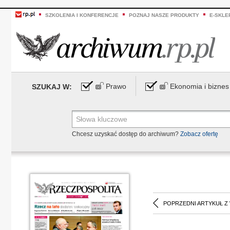
SZKOLENIA I KONFERENCJE
POZNAJ NASZE PRODUKTY
E-SKLE
Prawo
Ekonomia i biznes
SZUKAJ W:
Chcesz uzyskać dostęp do archiwum?
Zobacz ofertę
POPRZEDNI ARTYKUŁ Z