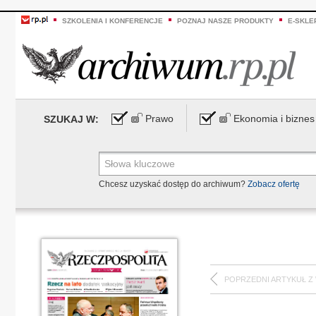
SZKOLENIA I KONFERENCJE
POZNAJ NASZE PRODUKTY
E-SKLE
Prawo
Ekonomia i biznes
SZUKAJ W:
Chcesz uzyskać dostęp do archiwum?
Zobacz ofertę
POPRZEDNI ARTYKUŁ Z