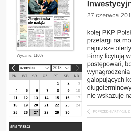
Inwestycyjn
27 czerwca 201
kolej PKP Pols
przetargi na mo
najniższe ofert
Firmy licytują 
Wydanie:
11087
postępowań, bo
czerwiec
2018
«
»
wynagrodzenia
PN
WT
ŚR
CZ
PT
SB
ND
galopujących ko
1
2
3
długoterminowy
4
5
6
7
8
9
10
nie wskazuje n
11
12
13
14
15
16
17
18
19
20
21
22
23
24
POPRZEDNI ARTYKUŁ Z
25
26
27
28
29
30
SPIS TREŚCI