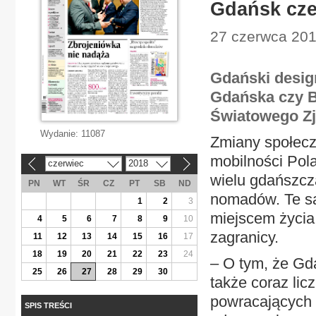
Gdańsk cze
27 czerwca 2018
Gdański desig
Gdańska czy Ba
Światowego Z
Wydanie:
11087
Zmiany społecz
mobilności Pol
czerwiec
2018
«
»
wielu gdańszcz
PN
WT
ŚR
CZ
PT
SB
ND
nomadów. Te sa
1
2
3
miejscem życia 
4
5
6
7
8
9
10
zagranicy.
11
12
13
14
15
16
17
18
19
20
21
22
23
24
– O tym, że Gd
25
26
27
28
29
30
także coraz lic
powracających 
SPIS TREŚCI