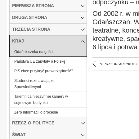
odpoczynku – 
PIERWSZA STRONA
Od 2002 r. w m
DRUGA STRONA
Gdańszczan. W 
teatralne, konc
TRZECIA STRONA
kreatywne, spa
KRAJ
6 lipca i potrwa 
Gdańsk czeka na gości
Państwa UE zapytały o Polskę
POPRZEDNI ARTYKUŁ Z
PiS chce przykryć praworządność?
Studenci rozmawiają ze
Sprawiedliwymi
Tajemnica nieczynnej kamery w
sejmowym budynku
Zero informacji o procesie
RZECZ O POLITYCE
ŚWIAT