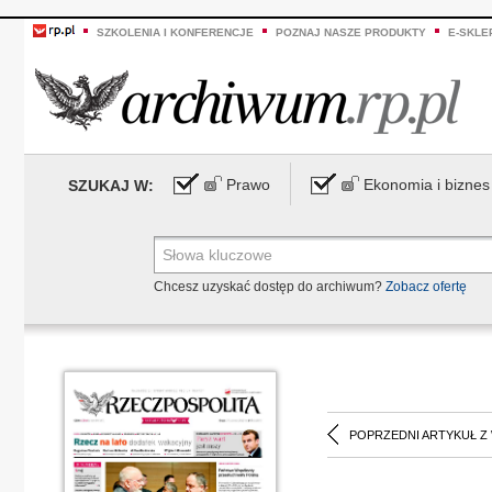
SZKOLENIA I KONFERENCJE
POZNAJ NASZE PRODUKTY
E-SKLE
Prawo
Ekonomia i biznes
SZUKAJ W:
Chcesz uzyskać dostęp do archiwum?
Zobacz ofertę
POPRZEDNI ARTYKUŁ Z